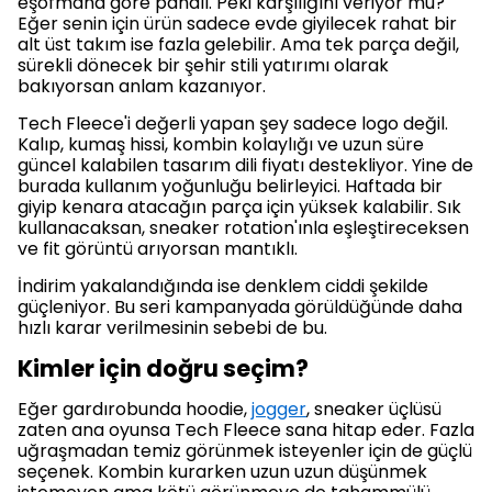
eşofmana göre pahalı. Peki karşılığını veriyor mu?
Eğer senin için ürün sadece evde giyilecek rahat bir
alt üst takım ise fazla gelebilir. Ama tek parça değil,
sürekli dönecek bir şehir stili yatırımı olarak
bakıyorsan anlam kazanıyor.
Tech Fleece'i değerli yapan şey sadece logo değil.
Kalıp, kumaş hissi, kombin kolaylığı ve uzun süre
güncel kalabilen tasarım dili fiyatı destekliyor. Yine de
burada kullanım yoğunluğu belirleyici. Haftada bir
giyip kenara atacağın parça için yüksek kalabilir. Sık
kullanacaksan, sneaker rotation'ınla eşleştireceksen
ve fit görüntü arıyorsan mantıklı.
İndirim yakalandığında ise denklem ciddi şekilde
güçleniyor. Bu seri kampanyada görüldüğünde daha
hızlı karar verilmesinin sebebi de bu.
Kimler için doğru seçim?
Eğer gardırobunda hoodie,
jogger
, sneaker üçlüsü
zaten ana oyunsa Tech Fleece sana hitap eder. Fazla
uğraşmadan temiz görünmek isteyenler için de güçlü
seçenek. Kombin kurarken uzun uzun düşünmek