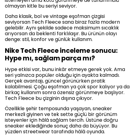
istemeyen ama kötü görünmeye de tahammülü
olmayan kitle bu seriyi seviyor.
Daha klasik, bol ve vintage eşofman çizgisi
seviyorsan Tech Fleece sana biraz fazla modern
gelebilir. Aynı şekilde sadece maksimum sıcaklık
arıyorsan da beklenti farklılaşır. Bu ürünün olayı
denge: stil, konfor ve günlük kullanım.
Nike Tech Fleece inceleme sonucu:
Hype mı, sağlam parça mı?
Hype etkisi var, bunu inkâr etmeye gerek yok. Ama
seri yalnızca popüler olduğu için ayakta kalmadı.
Gerçek avantajı, güncel görünürken pratik
kalabilmesi. Çoğu eşofman ya çok spor kalıyor ya da
birkaç kullanım sonra özensiz görünmeye başlıyor.
Tech Fleece bu çizginin dışına çıkıyor.
Özellikle şehir temposunda yaşayan, sneaker
merkezli giyinen ve tek sette güçlü bir görünüm
isteyenler için hâlâ sağlam tercih. Üstüne doğru
sneaker eklediğinde sonuç daha da büyüyor. Bu
yüzden streetwear tarafında hâlâ oyunda.