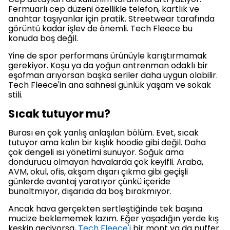
Fermuarlı cep düzeni özellikle telefon, kartlık ve
anahtar taşıyanlar için pratik. Streetwear tarafında
görüntü kadar işlev de önemli. Tech Fleece bu
konuda boş değil.
Yine de spor performans ürünüyle karıştırmamak
gerekiyor. Koşu ya da yoğun antrenman odaklı bir
eşofman arıyorsan başka seriler daha uygun olabilir.
Tech Fleece'in ana sahnesi günlük yaşam ve sokak
stili.
Sıcak tutuyor mu?
Burası en çok yanlış anlaşılan bölüm. Evet, sıcak
tutuyor ama kalın bir kışlık hoodie gibi değil. Daha
çok dengeli ısı yönetimi sunuyor. Soğuk ama
dondurucu olmayan havalarda çok keyifli. Araba,
AVM, okul, ofis, akşam dışarı çıkma gibi geçişli
günlerde avantaj yaratıyor çünkü içeride
bunaltmıyor, dışarıda da boş bırakmıyor.
Ancak hava gerçekten sertleştiğinde tek başına
mucize beklememek lazım. Eğer yaşadığın yerde kış
keskin geçiyorsa,
Tech Fleece'i
bir mont ya da puffer