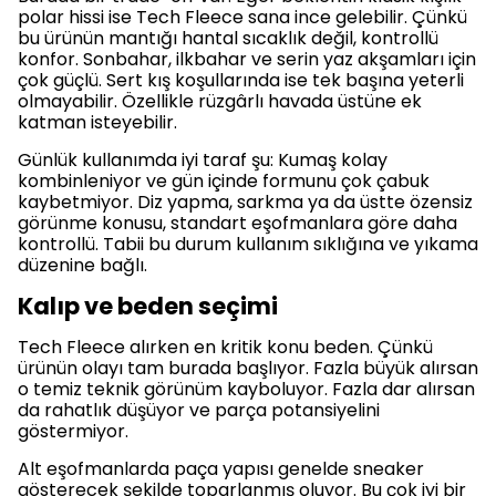
polar hissi ise Tech Fleece sana ince gelebilir. Çünkü
bu ürünün mantığı hantal sıcaklık değil, kontrollü
konfor. Sonbahar, ilkbahar ve serin yaz akşamları için
çok güçlü. Sert kış koşullarında ise tek başına yeterli
olmayabilir. Özellikle rüzgârlı havada üstüne ek
katman isteyebilir.
Günlük kullanımda iyi taraf şu: Kumaş kolay
kombinleniyor ve gün içinde formunu çok çabuk
kaybetmiyor. Diz yapma, sarkma ya da üstte özensiz
görünme konusu, standart eşofmanlara göre daha
kontrollü. Tabii bu durum kullanım sıklığına ve yıkama
düzenine bağlı.
Kalıp ve beden seçimi
Tech Fleece alırken en kritik konu beden. Çünkü
ürünün olayı tam burada başlıyor. Fazla büyük alırsan
o temiz teknik görünüm kayboluyor. Fazla dar alırsan
da rahatlık düşüyor ve parça potansiyelini
göstermiyor.
Alt eşofmanlarda paça yapısı genelde sneaker
gösterecek şekilde toparlanmış oluyor. Bu çok iyi bir