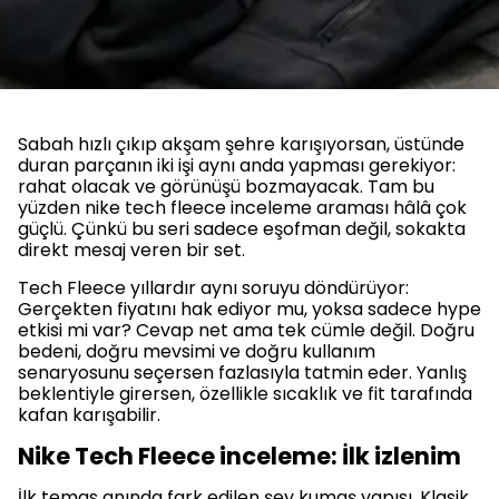
Sabah hızlı çıkıp akşam şehre karışıyorsan, üstünde
duran parçanın iki işi aynı anda yapması gerekiyor:
rahat olacak ve görünüşü bozmayacak. Tam bu
yüzden nike tech fleece inceleme araması hâlâ çok
güçlü. Çünkü bu seri sadece eşofman değil, sokakta
direkt mesaj veren bir set.
Tech Fleece yıllardır aynı soruyu döndürüyor:
Gerçekten fiyatını hak ediyor mu, yoksa sadece hype
etkisi mi var? Cevap net ama tek cümle değil. Doğru
bedeni, doğru mevsimi ve doğru kullanım
senaryosunu seçersen fazlasıyla tatmin eder. Yanlış
beklentiyle girersen, özellikle sıcaklık ve fit tarafında
kafan karışabilir.
Nike Tech Fleece inceleme: İlk izlenim
İlk temas anında fark edilen şey kumaş yapısı. Klasik