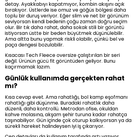
detay. Ayakkabıyı kapatmıyor, kombin akışını açık
bırakıyor. Üstlerde ise omuz ve göğüs bölgesi daha
toplu bir duruş veriyor. Eğer slim ve net bir görünüm
seviyorsan kendi bedenin çoğu zaman doğru seçim
olur. Bir tık daha rahat, daha sokak stili bir görüntü
istiyorsan üstte bir beden büyütmek düşünülebilir.
Ama altta bunu yapmak riskli olabilir, çünkü bel ve
paça dengesi bozulabilir.
Kısacası Tech Fleece oversize çalıştırılan bir seri
değil. Ürünün gücü fit görüntüden geliyor. Bunu
kaçırmamak lazım.
Günlük kullanımda gerçekten rahat
mı?
Kısa cevap evet. Ama rahatlığı, bol kamp eşofmanı
rahatlığı gibi düşünme. Buradaki rahatlık daha
düzenli, daha kontrollü. Metrodan ofise, okuldan
kahve molasına, akşam şehir turuna kadar rahatça
taşınabiliyor. Gün içinde çok oturup kalkıyorsan ya da
sürekli hareket halindeysen iyi iş çıkarıyor.
Cep detayları da kullanım tarafında artı yazıyor.