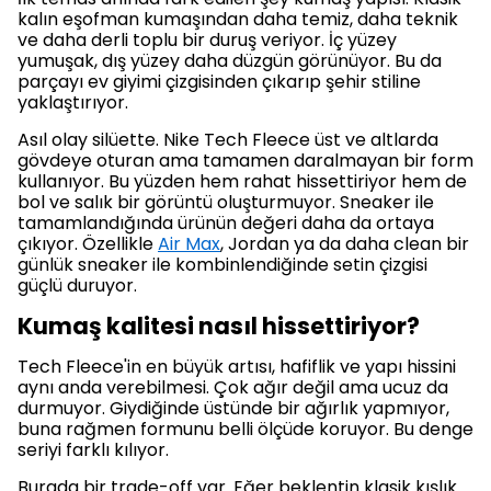
kalın eşofman kumaşından daha temiz, daha teknik
ve daha derli toplu bir duruş veriyor. İç yüzey
yumuşak, dış yüzey daha düzgün görünüyor. Bu da
parçayı ev giyimi çizgisinden çıkarıp şehir stiline
yaklaştırıyor.
Asıl olay silüette. Nike Tech Fleece üst ve altlarda
gövdeye oturan ama tamamen daralmayan bir form
kullanıyor. Bu yüzden hem rahat hissettiriyor hem de
bol ve salık bir görüntü oluşturmuyor. Sneaker ile
tamamlandığında ürünün değeri daha da ortaya
çıkıyor. Özellikle
Air Max
, Jordan ya da daha clean bir
günlük sneaker ile kombinlendiğinde setin çizgisi
güçlü duruyor.
Kumaş kalitesi nasıl hissettiriyor?
Tech Fleece'in en büyük artısı, hafiflik ve yapı hissini
aynı anda verebilmesi. Çok ağır değil ama ucuz da
durmuyor. Giydiğinde üstünde bir ağırlık yapmıyor,
buna rağmen formunu belli ölçüde koruyor. Bu denge
seriyi farklı kılıyor.
Burada bir trade-off var. Eğer beklentin klasik kışlık