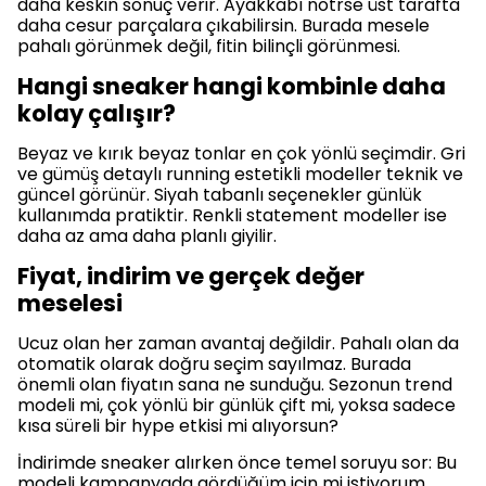
daha keskin sonuç verir. Ayakkabı nötrse üst tarafta
daha cesur parçalara çıkabilirsin. Burada mesele
pahalı görünmek değil, fitin bilinçli görünmesi.
Hangi sneaker hangi kombinle daha
kolay çalışır?
Beyaz ve kırık beyaz tonlar en çok yönlü seçimdir. Gri
ve gümüş detaylı running estetikli modeller teknik ve
güncel görünür. Siyah tabanlı seçenekler günlük
kullanımda pratiktir. Renkli statement modeller ise
daha az ama daha planlı giyilir.
Fiyat, indirim ve gerçek değer
meselesi
Ucuz olan her zaman avantaj değildir. Pahalı olan da
otomatik olarak doğru seçim sayılmaz. Burada
önemli olan fiyatın sana ne sunduğu. Sezonun trend
modeli mi, çok yönlü bir günlük çift mi, yoksa sadece
kısa süreli bir hype etkisi mi alıyorsun?
İndirimde sneaker alırken önce temel soruyu sor: Bu
modeli kampanyada gördüğüm için mi istiyorum,