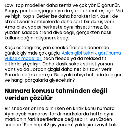
Low-top modeller daha temiz ve çok yönlü görünür.
Baggy pantolon, jogger ya da şortla rahat eşleşir. Mid
ve high-top silüetler ise daha karakterlidir, özellikle
streetwear kombinlerde daha sert bir duruş verir.
Ama bilek yapısı herkeste aynı hissettirmez. Bu
yüzden sadece trend diye değil, gerçekten nasıl
kullanacağını düşünerek seç.
Koşu estetiği taşıyan sneaker'lar son dönemde
günlük giyimde çok güçlü.
Asics gibi teknik görünümü
yüksek modeller
, tech fleece ya da relaxed fit
altlarla iyi çalışır. Daha klasik sokak stili istiyorsan
Vans ya da Jordan çizgisi daha net bir tavır verir.
Burada doğru soru şu: Bu ayakkabıyı haftada kaç gün
ve hangi parçalarla giyeceksin?
Numara konusu tahminden değil
veriden çözülür
Bir sneaker online alınırken en kritik konu numara.
Aynı ayak numarası farklı markalarda hatta aynı
markanın farklı serilerinde değişebilir. Bu yüzden
sadece "Ben hep 42 giyiyorum" yaklaşımı zayıf kalır.