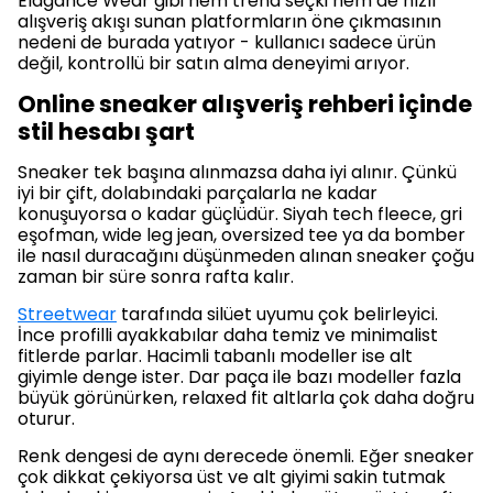
Elagance Wear gibi hem trend seçki hem de hızlı
alışveriş akışı sunan platformların öne çıkmasının
nedeni de burada yatıyor - kullanıcı sadece ürün
değil, kontrollü bir satın alma deneyimi arıyor.
Online sneaker alışveriş rehberi içinde
stil hesabı şart
Sneaker tek başına alınmazsa daha iyi alınır. Çünkü
iyi bir çift, dolabındaki parçalarla ne kadar
konuşuyorsa o kadar güçlüdür. Siyah tech fleece, gri
eşofman, wide leg jean, oversized tee ya da bomber
ile nasıl duracağını düşünmeden alınan sneaker çoğu
zaman bir süre sonra rafta kalır.
Streetwear
tarafında silüet uyumu çok belirleyici.
İnce profilli ayakkabılar daha temiz ve minimalist
fitlerde parlar. Hacimli tabanlı modeller ise alt
giyimle denge ister. Dar paça ile bazı modeller fazla
büyük görünürken, relaxed fit altlarla çok daha doğru
oturur.
Renk dengesi de aynı derecede önemli. Eğer sneaker
çok dikkat çekiyorsa üst ve alt giyimi sakin tutmak