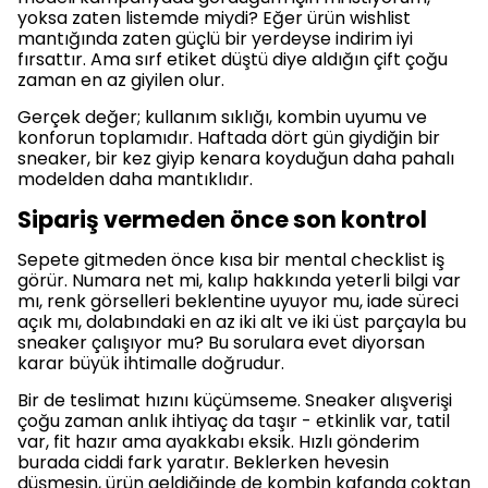
yoksa zaten listemde miydi? Eğer ürün wishlist
mantığında zaten güçlü bir yerdeyse indirim iyi
fırsattır. Ama sırf etiket düştü diye aldığın çift çoğu
zaman en az giyilen olur.
Gerçek değer; kullanım sıklığı, kombin uyumu ve
konforun toplamıdır. Haftada dört gün giydiğin bir
sneaker, bir kez giyip kenara koyduğun daha pahalı
modelden daha mantıklıdır.
Sipariş vermeden önce son kontrol
Sepete gitmeden önce kısa bir mental checklist iş
görür. Numara net mi, kalıp hakkında yeterli bilgi var
mı, renk görselleri beklentine uyuyor mu, iade süreci
açık mı, dolabındaki en az iki alt ve iki üst parçayla bu
sneaker çalışıyor mu? Bu sorulara evet diyorsan
karar büyük ihtimalle doğrudur.
Bir de teslimat hızını küçümseme. Sneaker alışverişi
çoğu zaman anlık ihtiyaç da taşır - etkinlik var, tatil
var, fit hazır ama ayakkabı eksik. Hızlı gönderim
burada ciddi fark yaratır. Beklerken hevesin
düşmesin, ürün geldiğinde de kombin kafanda çoktan