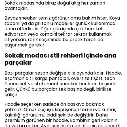
Sokak modasında biraz doğal akış her zaman
avantajdır.
Beyaz sneaker temiz görünür ama bakım ister. Koyu
tabanlı ya da gri tonlu modeller günlük kullanımda
daha affedicidir. Eğer gün içinde çok hareket
ediyorsan veya kombini tekrar tekrar kullanmak
istiyorsan, renk seçiminde bu pratik tarafı da
düşünmek gerekir.
Sokak modası stil rehberi içinde ana
parçalar
Bazı parçalar sezon değişse bile oyunda kalır. Hoodie,
İLK ADIMIN BİZDEN ⚡️
eşofman altı, kargo pantolon, oversize tişört, tech
fleece set ve statement sneaker bunların başında
gelir. Çünkü bu parçalar tek başına değil, birlikte
çalışır.
Aramıza katıl, ilk siparişinde
%10
Hoodie seçerken sadece ön baskıya bakmak
indirim
kazan.
yetmez. Omuz düşüşü, kapüşonun formu ve kumaş
SON 3 GÜN
kalınlığı görünümü ciddi şekilde değiştirir. Daha
premium görünen bir hoodie, kombinin geri kalanını
da yukarı çeker. Aynı şey eşofman altı için de geçerli.