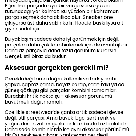
Eğer her parçada ayrı bir vurgu varsa gözün
tutunacağı yer kalmaz. Bu yüzden bir kahraman
parça seçmek daha akıllıca olur. Sneaker öne
çıkıyorsa üst daha sakin kalır. Hoodie baskılıysa alt
giyim sadeleşir.
Bu yaklaşım sadece daha iyi görünmek için değil,
parçaları daha çok kombinlemek için de avantajlıdır.
Daha az parçayla daha fazla görünüm kurarsın.
Gerçek stil biraz da budur.
Aksesuar gerçekten gerekli mi?
Gerekli değil ama doğru kullanılırsa fark yaratır.
Şapka, çapraz çanta, beyaz çorap, sade takı ya da
güneş gözlüğü gibi parçalar kombini tamamlar.
Buradaki kritik nokta şu - aksesuar görünümü
büyütmeli, dağıtmamalı.
Özellikle streetwear'de çanta artık sadece işlevsel
değil, stil parçası. Ama büyük logo, sert renk ve
yoğun desen zaten güçlü bir kombinde fazla olabilir.
Daha sade kombinlerde ise aynı aksesuar görünümü
bir üst seviyeye çıkarır. Yani cevap net değil,