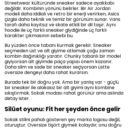
Streetwear kültüründe sneaker sadece ayakkabı
değildir. Kombinin yönünü belirler. Bir Air Jordan
modeli daha iddialı ve retro bir enerji verirken, Asics
çizgisi daha teknik ve temiz bir görünüm sunar. Vans
tarafı daha kayıtsız ve skate etkili bir dil taşır. Aynı
hoodie ile üç farklı sneaker giydiğinde üç farklı
karakter çıkmasının sebebi bu.
Bu yüzden önce tabanı kurmak gerekir. Sneaker
seçmeden üst ve alt giyime atlamak çoğu zaman
kombin dağınıklığı yaratır. Chunky tabanlı bir model
giyiyorsan alt giyimde paça yapısı önem kazanır.
Daha slim ve sade bir sneaker seçiyorsan üstte
oversize dengeyi daha rahat kurarsın.
Burada tek bir doğru yok. Ama bir yanlış var - güçlü
bir sneaker ile alakasız bir alt giyimi aynı kombine
sıkıştırmak. Sokak modası rahat görünür ama aslında
detay ister.
Silüet oyunu: Fit her şeyden önce gelir
Sokak stilini pahalı gösteren şey marka logosu değil,
oturuştur. Oversize tişört giymek kolaydır; onu doğru