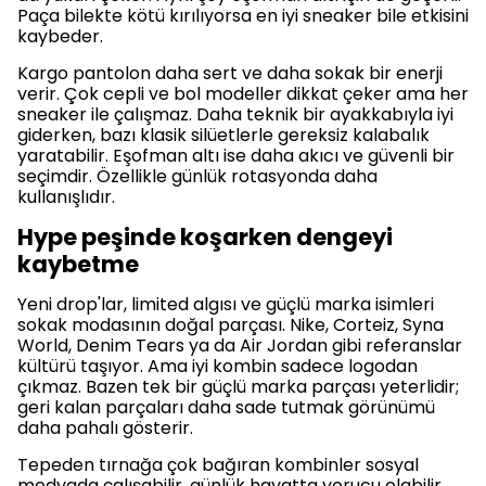
Paça bilekte kötü kırılıyorsa en iyi sneaker bile etkisini
kaybeder.
Kullanım Koşullarını kabul ediyorum
İNDİRİMİ KAP
Kargo pantolon daha sert ve daha sokak bir enerji
verir. Çok cepli ve bol modeller dikkat çeker ama her
sneaker ile çalışmaz. Daha teknik bir ayakkabıyla iyi
giderken, bazı klasik silüetlerle gereksiz kalabalık
Ben Tamamını Ödemek İstiyorum
yaratabilir. Eşofman altı ise daha akıcı ve güvenli bir
seçimdir. Özellikle günlük rotasyonda daha
kullanışlıdır.
E-posta adresinizi girerek pazarlama ve tanıtım ile ilgili iletişim almayı kabul
edersiniz ve Gizlilik Politikamızı okuduğunuzu ve kabul ettiğinizi onaylarsınız.
Hype peşinde koşarken dengeyi
kaybetme
Yeni drop'lar, limited algısı ve güçlü marka isimleri
sokak modasının doğal parçası. Nike, Corteiz, Syna
World, Denim Tears ya da Air Jordan gibi referanslar
kültürü taşıyor. Ama iyi kombin sadece logodan
çıkmaz. Bazen tek bir güçlü marka parçası yeterlidir;
geri kalan parçaları daha sade tutmak görünümü
daha pahalı gösterir.
Tepeden tırnağa çok bağıran kombinler sosyal
medyada çalışabilir, günlük hayatta yorucu olabilir.