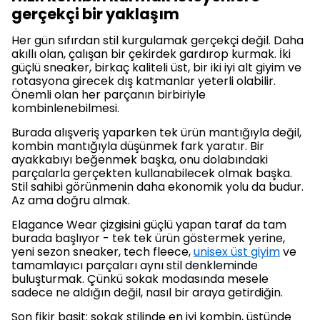
gerçekçi bir yaklaşım
Her gün sıfırdan stil kurgulamak gerçekçi değil. Daha
akıllı olan, çalışan bir çekirdek gardırop kurmak. İki
güçlü sneaker, birkaç kaliteli üst, bir iki iyi alt giyim ve
rotasyona girecek dış katmanlar yeterli olabilir.
Önemli olan her parçanın birbiriyle
kombinlenebilmesi.
Burada alışveriş yaparken tek ürün mantığıyla değil,
kombin mantığıyla düşünmek fark yaratır. Bir
ayakkabıyı beğenmek başka, onu dolabındaki
parçalarla gerçekten kullanabilecek olmak başka.
Stil sahibi görünmenin daha ekonomik yolu da budur.
Az ama doğru almak.
Elagance Wear çizgisini güçlü yapan taraf da tam
burada başlıyor - tek tek ürün göstermek yerine,
yeni sezon sneaker, tech fleece,
unisex üst giyim
ve
tamamlayıcı parçaları aynı stil denkleminde
buluşturmak. Çünkü sokak modasında mesele
sadece ne aldığın değil, nasıl bir araya getirdiğin.
Son fikir basit: sokak stilinde en iyi kombin, üstünde