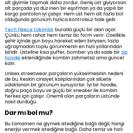
alt giyimle taşımak daha zordur. Geniş üst giyiyorsan
alt parçada ya düz inen bir eşofman ya da yapılı bir
kargo pantolon iyi çalışır. Hem üst hem alt fazla bol
olduğunda görünüm hızlıca kontrolsüz hale gelir.
Tech fleece takımlar
burada güçlü bir alan açar.
Çünkü hem rahat hem temiz bir form verir. Özellikle
şehir içinde gün boyu hareket eden biriysen, fazla
uğraşmadan toplu görünmenin en hızlı yollarından
biridir. Üsteline kısa puffer, bomber ya da sade bir
zip
hoodie
eklendiğinde kombin zahmetsiz ama güncel
kalır.
Unisex streetwear parçaların yükselmesinin nedeni
de bu. Keskin cinsiyet kalıplarından çok silüete
odaklanan bir görünüm sunuyorlar. İyi bir hoodie,
doğru paça boyu ve güçlü bir sneaker ile kombin
herkes için çalışır. Önemli olan parçaların üstünde
nasıl durduğu.
Dar mı bol mu?
Bu tamamen ne giymek istediğine bağlı değil, hangi
enerjiyi vermek istediğine bağlı. Daha temiz ve hızlı