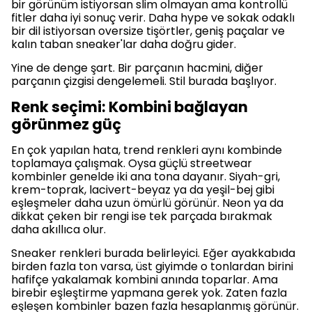
bir görünüm istiyorsan slim olmayan ama kontrollü
fitler daha iyi sonuç verir. Daha hype ve sokak odaklı
bir dil istiyorsan oversize tişörtler, geniş paçalar ve
kalın taban sneaker'lar daha doğru gider.
Yine de denge şart. Bir parçanın hacmini, diğer
parçanın çizgisi dengelemeli. Stil burada başlıyor.
Renk seçimi: Kombini bağlayan
görünmez güç
En çok yapılan hata, trend renkleri aynı kombinde
toplamaya çalışmak. Oysa güçlü streetwear
kombinler genelde iki ana tona dayanır. Siyah-gri,
krem-toprak, lacivert-beyaz ya da yeşil-bej gibi
eşleşmeler daha uzun ömürlü görünür. Neon ya da
dikkat çeken bir rengi ise tek parçada bırakmak
daha akıllıca olur.
Sneaker renkleri burada belirleyici. Eğer ayakkabıda
birden fazla ton varsa, üst giyimde o tonlardan birini
hafifçe yakalamak kombini anında toparlar. Ama
birebir eşleştirme yapmana gerek yok. Zaten fazla
eşleşen kombinler bazen fazla hesaplanmış görünür.