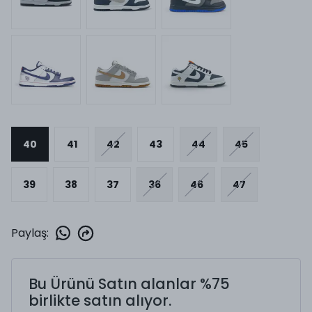
40
41
42
43
44
45
39
38
37
36
46
47
Paylaş
:
Bu Ürünü Satın alanlar %75
birlikte satın alıyor.