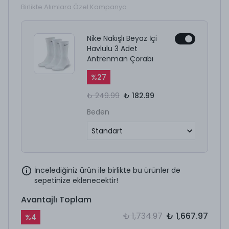
Birlikte Alımlara Özel Kampanya
Nike Nakışlı Beyaz İçi
Havlulu 3 Adet
Antrenman Çorabı
%
27
₺ 249.99
₺ 182.99
Beden
İncelediğiniz ürün ile birlikte bu ürünler de
sepetinize eklenecektir!
Avantajlı Toplam
₺ 1,734.97
₺ 1,667.97
%
4