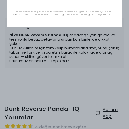
E-FATURA İLE ALIŞVERİŞ GÜVENLİĞİ
E-posta adresinizi girerek pazarlama ve tanıtım ile ilgili iletişim almayı kabul
edersiniz ve Gizlilik Politikamızı okuduğunuzu ve kabul ettiğinizi onaylarsınız.
Ürün Açıklaması
Nike Dunk Reverse Panda HQ
sneaker; siyah gövde ve
ters yönlü beyaz detaylarla urban kombinlerde dikkat
çeker.
Günlük kullanım için tam kalıp numaralandırma, yumuşak iç
taban ve Türkiye içi ücretsiz kargo ile kolay iade olanağı
sunar — stiline güvenle imza at.
ürünümüz orjinali ile 1:1 replikadır.
Dunk Reverse Panda HQ
Yorum
Yap
Yorumlar
4 değerlendirmeye göre