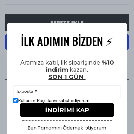
SEPETE EKLE
İLK ADIMIN BİZDEN ⚡️
Aramıza katıl, ilk siparişinde
%10
indirim
kazan.
WHATSAPP
SON 1 GÜN
1500 TL üzeri Ücretsiz Kargo
Kullanım Koşullarını kabul ediyorum
İNDİRİMİ KAP
14 Gün KOŞULSUZ İADE & DEĞİŞİM
Ben Tamamını Ödemek İstiyorum