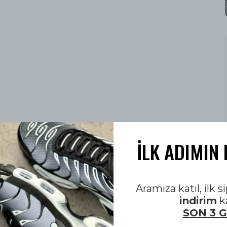
İLK ADIMIN 
Aramıza katıl, ilk 
indirim
k
SON 3 