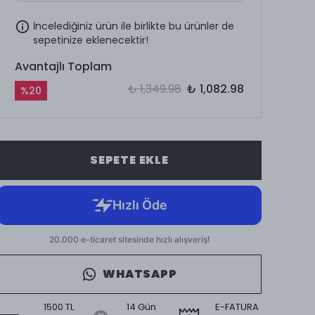
İncelediğiniz ürün ile birlikte bu ürünler de
sepetinize eklenecektir!
Avantajlı Toplam
₺ 1,349.98
₺ 1,082.98
%
20
SEPETE EKLE
WHATSAPP
1500 TL
14 Gün
E-FATURA