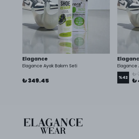
Elagance
Elagan
Elagance Ayak Bakım Seti
Elagance 
₺ 
%
42
₺ 349.45
₺ 