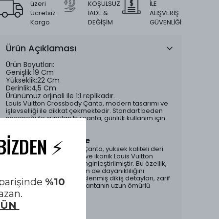
üzeri
KOŞULSUZ
İLE
Ücretsiz
İADE &
ALIŞVERİŞ
Kargo
DEĞİŞİM
GÜVENLİĞİ
Ürün Açıklaması
Ürün Boyutları:
Genişlik:19 Cm
Yükseklik:22 Cm
Derinlik:4,5 Cm
Ürünümüz orjinali ile 1:1 replikadır.
Louis Vuitton Crossbody Çanta, modern tasarımı ve
işlevselliği ile dikkat çekmektedir. Standart beden
seçeneği ile sunulan bu çanta, günlük kullanım için
ideal bir çözüm sunar.
BİZDEN ⚡️
Tasarım ve Malzeme
Louis Vuitton Crossbody Çanta, yüksek kaliteli deri
malzemeden üretilmiştir ve ikonik Louis Vuitton
monogram deseni ile zenginleştirilmiştir. Bu özellik,
çantanın hem şıklığını hem de dayanıklılığını
artırmaktadır. Dikkatlice işlenmiş dikiş detayları, zarif
siparişinde
%10
bir görünüm sağlarken, çantanın uzun ömürlü
azan.
olmasını garanti eder.
GÜN
Fonksiyonellik