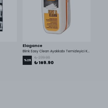
Elagance
Corte
Blink Easy Clean Ayakkabı Temizleyici Köpük 75 ml
Cortei
₺ 239.98
%
29
%
19
₺ 169.90
5 Üst G