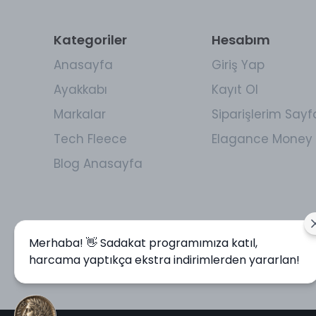
Kategoriler
Hesabım
Anasayfa
Giriş Yap
Ayakkabı
Kayıt Ol
Markalar
Siparişlerim Sayf
Tech Fleece
Elagance Money 
Blog Anasayfa
Merhaba! 👋 Sadakat programımıza katıl,
harcama yaptıkça ekstra indirimlerden yararlan!