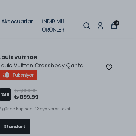
Aksesuarlar
İNDİRİMLi
0
ÜRÜNLER
LOUİS VUİTTON
Louis Vuitton Crossbody Çanta
Tükeniyor
₺ 1,099.99
%
18
₺ 899.99
2 günde kapında · 12 aya varan taksit
Standart