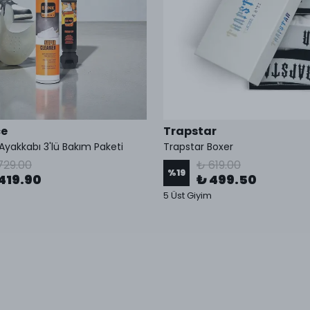
ce
Trapstar
Ayakkabı 3'lü Bakım Paketi
Trapstar Boxer
729.00
₺ 619.00
%
19
419.90
₺ 499.50
5 Üst Giyim