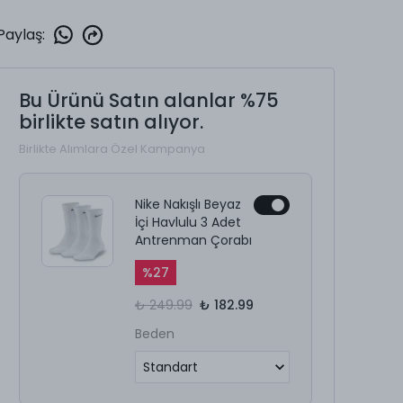
Paylaş
:
Bu Ürünü Satın alanlar %75
birlikte satın alıyor.
Birlikte Alımlara Özel Kampanya
Nike Nakışlı Beyaz
İçi Havlulu 3 Adet
Antrenman Çorabı
%
27
₺ 249.99
₺ 182.99
Beden