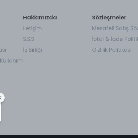
Hakkımızda
Sözleşmeler
İletişim
Mesafeli Satış Sö
S.S.S
İptal & İade Politi
ası
İş Birliği
Gizlilik Politikası
Kullanım