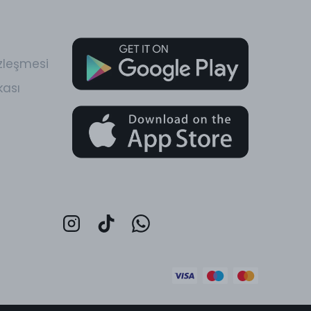
zleşmesi
kası