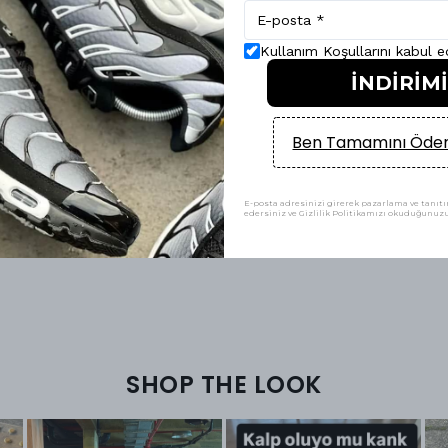
Kullanım Koşullarını kabul 
İNDİRİM
Ben Tamamını Ödem
E-posta adresinizi girerek pazarlama ve tanıtım
edersiniz ve Gizlilik Politikamızı okuduğunuzu 
anta
Yorumlar
SHOP THE LOOK