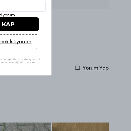
Devamını Göster
ediyorum
İ KAP
ek İstiyorum
 ile ilgili iletişim almayı kabul
ve kabul ettiğinizi onaylarsınız.
Yorum Yap