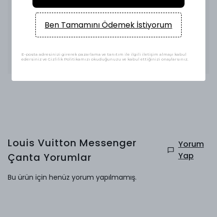
zenginleştirilmiştir. Bu özellik, çantanın hem şıklığını hem de
dayanıklılığını artırmaktadır. Dikkatlice işlenmiş dikiş
detayları, zarif bir görünüm sağlarken, çantanın uzun
ömürlü olmasını garanti eder.
Ben Tamamını Ödemek İstiyorum
Fonksiyonellik
Messenger Çantası, çoklu bölmeleri sayesin
E-posta adresinizi girerek pazarlama ve tanıtım ile ilgili iletişim almayı kabul
Devamını Göster
edersiniz ve Gizlilik Politikamızı okuduğunuzu ve kabul ettiğinizi onaylarsınız.
Louis Vuitton Messenger
Yorum
Yap
Çanta
Yorumlar
Bu ürün için henüz yorum yapılmamış.