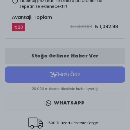
İncelediğiniz ürün ile birlikte bu ürünler de
sepetinize eklenecektir!
Avantajlı Toplam
₺ 1,349.98
₺ 1,082.98
%
20
Stoğa Gelince Haber Ver
WHATSAPP
1500 TL üzeri Ücretsiz Kargo