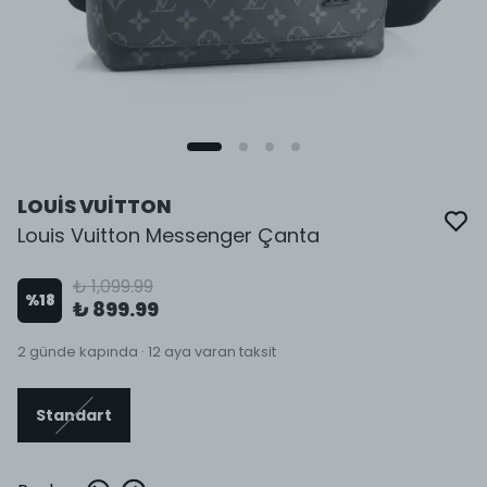
LOUİS VUİTTON
Louis Vuitton Messenger Çanta
₺ 1,099.99
%
18
₺ 899.99
2 günde kapında · 12 aya varan taksit
Standart