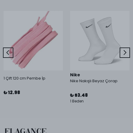
Nike
1 Çift 120 cm Pembe İp
Nike Nakışlı Beyaz Çorap
₺ 12.98
₺ 63.48
1 Beden