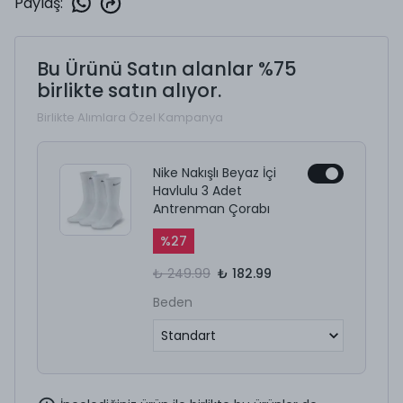
Paylaş
:
Bu Ürünü Satın alanlar %75
birlikte satın alıyor.
Birlikte Alımlara Özel Kampanya
Nike Nakışlı Beyaz İçi
Havlulu 3 Adet
Antrenman Çorabı
%
27
₺ 249.99
₺ 182.99
Beden