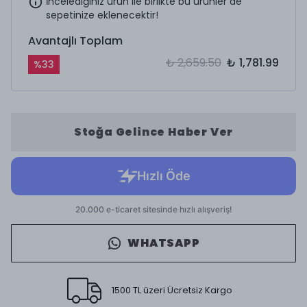
İncelediğiniz ürün ile birlikte bu ürünler de
sepetinize eklenecektir!
Avantajlı Toplam
₺ 2,659.50
₺ 1,781.99
%
33
Stoğa Gelince Haber Ver
WHATSAPP
1500 TL üzeri Ücretsiz Kargo