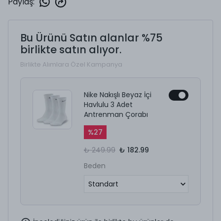
Paylaş
:
Bu Ürünü Satın alanlar %75
birlikte satın alıyor.
Birlikte Alımlara Özel Kampanya
Nike Nakışlı Beyaz İçi
Havlulu 3 Adet
Antrenman Çorabı
%
27
₺ 249.99
₺ 182.99
Beden