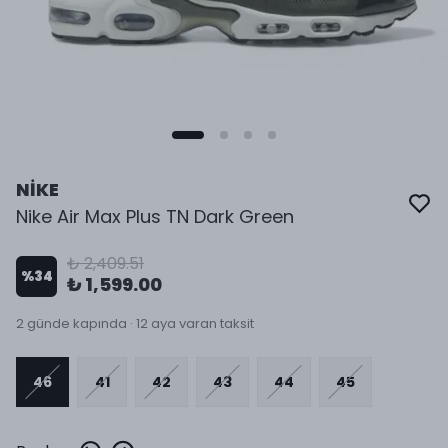
NİKE
Nike Air Max Plus TN Dark Green
₺ 2,409.51
%
34
₺ 1,599.00
2 günde kapında · 12 aya varan taksit
46
41
42
43
44
45