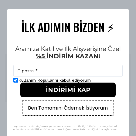
14 Gün KOŞULSUZ İADE & DEĞİŞİM
İLK ADIMIN BİZDEN ⚡️
E-FATURA İLE ALIŞVERİŞ GÜVENLİĞİ
Aramıza Katıl ve İlk Alışverişine Özel
%5
İNDİRİM KAZAN!
Ürün Açıklaması
Nike Air Max Plus TN Dark Green HQ
, koyu yeşil üst
yüzeyi ve kontrast detaylarıyla
Nike Nike Air Max Plus TN
Kullanım Koşullarını kabul ediyorum
siluetinden ilham alan
tam kalıp unisex sneaker
modelidir. Hafif tabanı ve koku yapmayan iç tabanıyla şehir
İNDİRİMİ KAP
stiline modern bir dokunuş katar. ürünümüz orjinali ile 1:1
replikadır.
Ben Tamamını Ödemek İstiyorum
E-posta adresinizi girerek pazarlama ve tanıtım ile ilgili iletişim almayı kabul
edersiniz ve Gizlilik Politikamızı okuduğunuzu ve kabul ettiğinizi onaylarsınız.