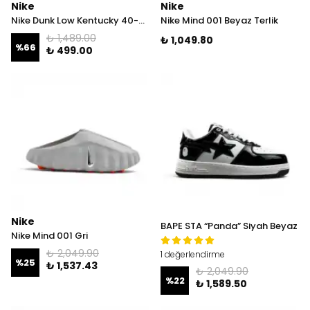
Nike
Nike
Nike Dunk Low Kentucky 40-41 İNDİRİM!
Nike Mind 001 Beyaz Terlik
₺ 1,489.00
₺ 1,049.80
%
66
₺ 499.00
Nike
BAPE STA “Panda” Siyah Beyaz
Nike Mind 001 Gri
₺ 2,049.90
1 değerlendirme
%
25
₺ 1,537.43
₺ 2,049.90
%
22
₺ 1,589.50