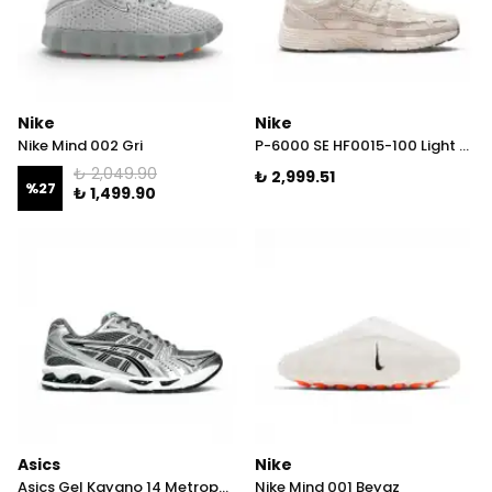
Nike
Nike
Nike Mind 002 Gri
P-6000 SE HF0015-100 Light All-Wood
₺ 2,049.90
₺ 2,999.51
%
27
₺ 1,499.90
Asics
Nike
Asics Gel Kayano 14 Metropolis/Jasper Green
Nike Mind 001 Beyaz