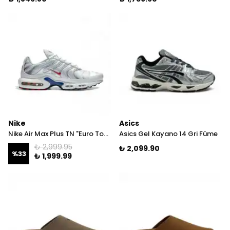
Nike
Asics
Nike Air Max Plus TN "Euro Tour" 40 İNDİRİM!
Asics Gel Kayano 14 Gri Füme
₺ 2,999.95
₺ 2,099.90
%
33
₺ 1,999.99