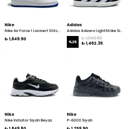
Nike
Adidas
Nike Air Force 1 Lacivert Stitch Erkek Ayakkabı
Adidas Adizero LightStrike Siyah Beyaz
₺ 1,949.80
₺ 1,649.90
%
25
₺ 1,462.35
Nike
Nike
Nike İnitiator Siyah Beyaz
P-6000 Siyah
₺ 1,849.80
₺ 1,759.90