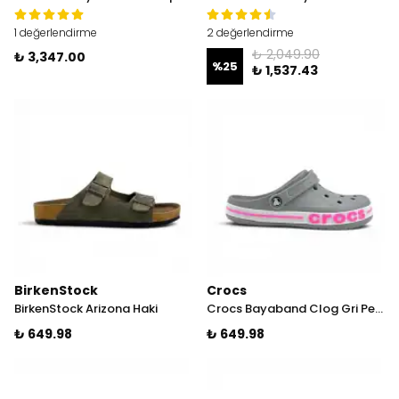
1 değerlendirme
2 değerlendirme
₺ 2,049.90
₺ 3,347.00
%
25
₺ 1,537.43
BirkenStock
Crocs
BirkenStock Arizona Haki
Crocs Bayaband Clog Gri Pembe
₺ 649.98
₺ 649.98