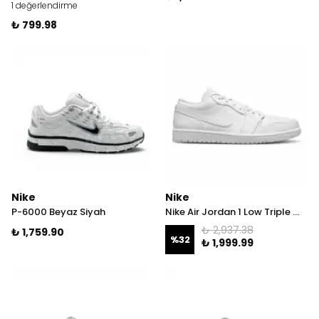
1 değerlendirme
₺ 799.98
Nike
Nike
P-6000 Beyaz Siyah
Nike Air Jordan 1 Low Triple White 40 İNDİRİM!
₺ 2,937.38
₺ 1,759.90
%
32
₺ 1,999.99