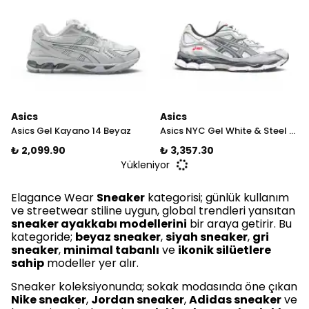
Asics
Asics
Asics Gel Kayano 14 Beyaz
Asics NYC Gel White & Steel Grey
₺ 2,099.90
₺ 3,357.30
Yükleniyor
Elagance Wear
Sneaker
kategorisi; günlük kullanım
ve streetwear stiline uygun, global trendleri yansıtan
sneaker ayakkabı modellerini
bir araya getirir. Bu
kategoride;
beyaz sneaker
,
siyah sneaker
,
gri
sneaker
,
minimal tabanlı
ve
ikonik silüetlere
sahip
modeller yer alır.
Sneaker koleksiyonunda; sokak modasında öne çıkan
Nike sneaker
,
Jordan sneaker
,
Adidas sneaker
ve