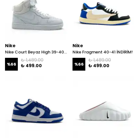
Ben Tamamını Ödemek İstiyorum
E-posta adresinizi girerek pazarlama ve tanıtım ile ilgili iletişim almayı kabul
edersiniz ve Gizlilik Politikamızı okuduğunuzu ve kabul ettiğinizi onaylarsınız.
Nike
Nike
Nike Court Beyaz High 39-40 İNDİRİM!
Nike Fragment 40-41 İNDİRİM!
₺ 1,489.00
₺ 1,489.00
%
66
%
66
₺ 499.00
₺ 499.00