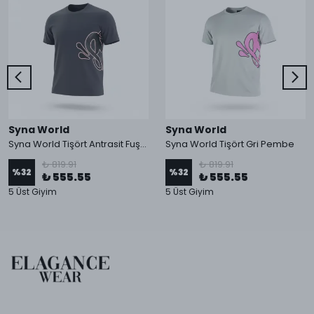
Syna World
Syna World
Syna World Tişört Antrasit Fuşya
Syna World Tişört Gri Pembe
₺ 819.91
₺ 819.91
%
32
%
32
₺ 555.55
₺ 555.55
5 Üst Giyim
5 Üst Giyim