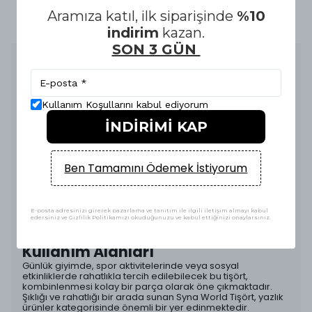
E-FATURA İLE ALIŞVERİŞ GÜVENLİĞİ
Aramıza katıl, ilk siparişinde
%10
indirim
kazan.
SON 3 GÜN
Ürün Açıklaması
Syna World Tişört, yaz aylarının vazgeçilmez parçalarından
biri olarak öne çıkmaktadır. Siyah ve fuşya renk
kombinasyonu, modern ve dinamik bir görünüm sunarak,
Kullanım Koşullarını kabul ediyorum
her yaştan kullanıcıya hitap etmektedir. Üst giyim
İNDİRİMİ KAP
kategorisinde yer alan bu tişört, hem şıklığı hem de konforu
bir arada sunma amacı taşımaktadır.
Tasarım ve Konfor
Ben Tamamını Ödemek İstiyorum
Yüksek kaliteli kumaş yapısı, hafifliği ve nefes alabilirliği ile
yaz sıcaklarında dahi rahat bir kullanım sağlar. Tişörtün
kesimi, vücut hatlarını zarif bir şekilde vurgularken, aynı
zamanda hareket özgürlüğü sunmaktadır. Farklı beden
E-posta adresinizi girerek pazarlama ve tanıtım ile ilgili iletişim almayı kabul
seçenekleri (XS, S, M, L, XL, XXL) ile her bireyin ihtiyacına
edersiniz ve Gizlilik Politikamızı okuduğunuzu ve kabul ettiğinizi onaylarsınız.
uygun bir alternatif sunulmaktadır.
Kullanım Alanları
Günlük giyimde, spor aktivitelerinde veya sosyal
etkinliklerde rahatlıkla tercih edilebilecek bu tişört,
kombinlenmesi kolay bir parça olarak öne çıkmaktadır.
Şıklığı ve rahatlığı bir arada sunan Syna World Tişört, yazlık
ürünler kategorisinde önemli bir yer edinmektedir.