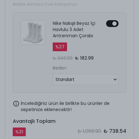
Birlikte Alımlara Özel Kampanya
Nike Nakışlı Beyaz İçi
Havlulu 3 Adet
Antrenman Çorabı
%
27
₺ 249.99
₺ 182.99
Beden
İncelediğiniz ürün ile birlikte bu ürünler de
sepetinize eklenecektir!
Avantajlı Toplam
₺ 1,069.90
₺ 738.54
%
31