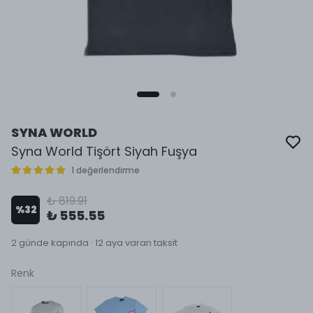
SYNA WORLD
Syna World Tişört Siyah Fuşya
1 değerlendirme
₺ 819.91
%
32
₺ 555.55
2 günde kapında · 12 aya varan taksit
Renk