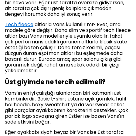
bir hava verir. Eğer üst tarafta oversize gidiyorsan,
alt tarafta çok aşırı geniş kalıplara çıkmadan
dengeyi korumak daha iyi sonuç verir.
Tech fleece
altlarla Vans kullanılır mı? Evet, ama
modele göre değişir. Daha slim ve sportif tech fleece
altlar bazı Vans modelleriyle uyumlu olabilir, fakat
çok performans odaklı görünen altlarla klasik skate
estetiği bazen çakışır. Daha temiz kesimli, paçası
düzgün duran eşofman altları bu eşleşmede daha
başarılı durur. Burada amaç spor salonu çıkışı gibi
görünmek değil, rahat ama sokak odaklı bir çizgi
yakalamaktır.
Üst giyimde ne tercih edilmeli?
Vans'ın en iyi çalıştığı alanlardan biri katmanlı üst
kombinlerdir. Basic t-shirt üstüne açık gömlek, hafif
bol hoodie, boxy sweatshirt ya da workwear ceket
gibi parçalar ayakkabının karakterini destekler. Çok
parlak logo savaşına giren üstler ise bazen Vans'ın
sade etkisini boğar.
Eğer ayakkabı siyah beyaz bir Vans ise üst tarafta