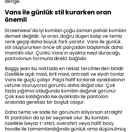
denge.
Vans ile günlük stil kurarken oran
önemli
Streetwear'da iyi kombin çoğu zaman pahalı kombin
demek değildir. İyi oran, doğru düşen kalıp ve temiz
renk geçişi daha büyük fark yaratır. Vans ile günlük
stil oluştururken önce alt parçadan başlamak daha
mantıklı olur. Çünkü Vans'ın ayakta nasıl duracağı,
pantolonun formuna direkt bağlıdır.
Baggy jean bu noktada en risksiz tercihlerden biridir.
Özellikle açık mavi, kirli mavi, antrasit ve siyah tonlar
Vans ile güçlü çalışır. Paça hafif kırılarak ayakkabının
üstüne oturuyorsa görüntü daha doğal olur. Çok
fazla yığılma olduğunda kombin dağınık görünür.
Çok kısa kaldığında ise ayakkabı ile pantolon
arasında gereksiz bir boşluk oluşur.
Daha temiz ve sade bir görünüm istiyorsan straight
fit pantolon da iyi bir seçenek olur. Bu kombin
özellikle beyaz t-shirt, overshirt veya hafif boxy
hoodie ile tamamlandığında günlük ama düşünülmüş