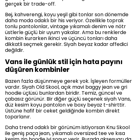
gerçek bir trade-off.
Bej, kahverengi, koyu yeşil gibi tonlar son dönemde
daha moda odaklı bir his veriyor. Özellikle toprak
tonlu pantolonlar, vintage yıkamalı denim ve nötr
üstlerle güçlü bir uyum yakalar. Ama bu renklerde
kombin kurarken ikinci ve üçüncü tonları daha
dikkatli seçmek gerekir. Siyah beyaz kadar affedici
değildir.
Vans ile günlük stil için hata payını
düşüren kombinler
Bazen fazla düşünmeye gerek yok. İşleyen formüller
vardır. Siyah Old Skool, açık mavi baggy jean ve gri
hoodie üçlüsü bunlardan biridir. Temiz, güncel ve
çabasız görünür. Bir diğer güçlü seçenek siyah Vans,
düz kesim koyu pantolon ve boxy beyaz t-shirttir.
Üstüne hafif bir ceket geldiğinde kombin direkt
toparlanır.
Daha trend odaklı bir görünüm istiyorsan Knu Skool
ile geniş paça jean, yıkamalı oversized tee ve kısa
kesim zip hoodie iyi sonuç verir. Burada aksesuarı da