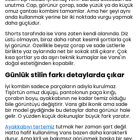
unutma. Cap, görünür çorap, sade yüzük ya da küçük
omuz çantası kombini tamamlar. Ama her şeyi aynı
anda kullanmak yerine bir iki noktada vurgu yapmak
daha güçlüdür.
Shorts tarafında ise Vans zaten kendi alanında. Diz
üstü olmayan, biraz daha rahat kesimli şortlarla çok
iyi görünür. Özellikle beyaz çorap ve sade üstlerle
birlikte yaz aylarında net bir sokak stili çıkarır. Çok
kısa şortlar ya da aşırı teknik kumaşlar ise Vans'ın
doğal estetiğinden kopabilir.
Günlük stilin farkı detaylarda çıkar
İyi kombin sadece parçaların adıyla kurulmaz.
Tişörtün omuz düşüşü, pantolonun paça kırığı,
çorabın boyu, ayakkabının ne kadar temiz olduğu
bile görüntüyü değiştirir. Vans gibi ikonik ama sade
bir model giydiğinde bu detaylar daha görünür hale
gelir. O yüzden küçük dokunuşlar büyük fark yaratır.
Ayakkabıyı tertemiz
tutmak her zaman şart değil.
Hatta hafif kullanılmış Vans bazen daha karakterli
durur. Ama kirli ve bakımsız görünmek başka bir şey.