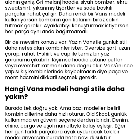
alanın geniş. Gri melanj hoodie, siyah bomber, ekru
sweatshirt, yıkanmış tişörtler ve sade baskılı
parçalar rahat çalışır. Daha renkli bir Vans modeli
kullanıyorsan kombinin geri kalanını biraz sakin
tutmak gerekir. Ayakkabıyı konuşturmak istiyorsan
her parça aynı anda bağırmamalı.
Bir de mevsim konusu var. Yazın Vans ile günlük stil
daha nefes alan kombinler ister. Oversize şort, uzun
çorap, rahat t-shirt ve cap ile temiz bir yaz
görünümü çıkabilir. Kışın ise hoodie üstüne puffer
veya overshirt katmanı daha doğru olur. Vans'ın ince
yapısı kış kombinlerinde kaybolmasın diye paça ve
mont hacmini dikkatli seçmek gerekir.
Hangi Vans modeli hangi stile daha
yakın?
Burada tek doğru yok. Ama bazı modeller belirli
kombin dillerine daha hızlı oturur. Old Skool, günlük
kullanımda en güvenli seçeneklerden biridir. Denim,
chino, cargo ve eşofman altıyla kolay eşleşir. Eğer
her gün farklı parçalara ayak uyduracak tek bir
model arıyorsan burada hata payı düşüktür.