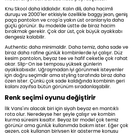
Knu Skool daha iddialıdır. Kalın dili, daha hacimli
duruşu ve 2000'ler etkisiyle özellikle baggy jean, geniş
paça pantolon ve crop'a yakın üst oranlarıyla daha
güçlü görünür. Bu modelde üstte de biraz hacim
bırakmak gerekir. Çok dar üst, çok büyük ayakkabı
dengesiz kalabilir.
Authentic daha minimaldir. Daha temiz, daha sade ve
biraz daha rafine günlük kombinlerde iyi çalışır. Düz
kesim pantolon, beyaz tee ve hafif ceketle çok rahat
akar. Slip-On ise temposu yüksek günlerin
ayakkabısıdır. Uğraşmadan iyi görünmek isteyenler
için doğru seçimdir ama styling tarafında biraz daha
özen ister. Çünkü çok sade kaldığında kombinin geri
kalanı zayıfsa bütün görünüm sıradanlaşabilir.
Renk seçimi oyunu değiştirir
İlk Vans'ını alacak biri için siyah beyaz en mantıklı
rota olur. Neredeyse her şeyle çalışır ve kombin
kurma süresini kısaltır. Beyaz bir model çok temiz
görünür ama günlük kullanımda bakım ister. Eğer çok
gezen, çok kullanan biriysen kir gösterme konusu