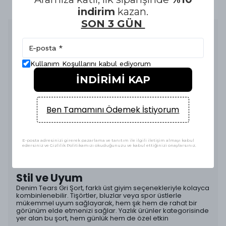
indirim
kazan.
SON 3 GÜN
Ürün Açıklaması
Denim Tears Gri Şort, yaz aylarının vazgeçilmez parçası
olarak tasarlanmıştır. Yüksek kaliteli denim kumaşı, hem
Kullanım Koşullarını kabul ediyorum
dayanıklılığı hem de konforu bir arada sunarak, günlük
kullanımda mükemmel bir deneyim sağlar. Şortun modern
İNDİRİMİ KAP
kesimi, vücut hatlarını zarif bir şekilde vurgularken, farklı
beden seçenekleri (XS, S, M, L, XL, XXL) ile her kullanıcıya
hitap eder.
Ben Tamamını Ödemek İstiyorum
Fonksiyonel Tasarım
Bu gri şort, şık görünümünün yanı sıra pratik detaylarla
donatılmıştır. Derin cepleri, günlük eşyalarınızı güvenle
taşımanıza olanak tanırken, hafif yapısı sayesinde sıcak
E-posta adresinizi girerek pazarlama ve tanıtım ile ilgili iletişim almayı kabul
havalarda ferah bir kullanım sunar. Denim Tears
edersiniz ve Gizlilik Politikamızı okuduğunuzu ve kabul ettiğinizi onaylarsınız.
markasının özgün tasarım anlayışı, bu üründe de kendini
göstermektedir.
Stil ve Uyum
Denim Tears Gri Şort, farklı üst giyim seçenekleriyle kolayca
kombinlenebilir. Tişörtler, bluzlar veya spor üstlerle
mükemmel uyum sağlayarak, hem şık hem de rahat bir
görünüm elde etmenizi sağlar. Yazlık ürünler kategorisinde
yer alan bu şort, hem günlük hem de özel etkin