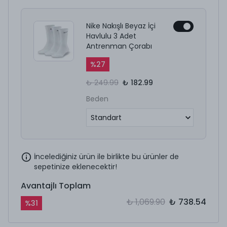
Nike Nakışlı Beyaz İçi
Havlulu 3 Adet
Antrenman Çorabı
%
27
₺ 249.99
₺ 182.99
Beden
İncelediğiniz ürün ile birlikte bu ürünler de
sepetinize eklenecektir!
Avantajlı Toplam
₺ 1,069.90
₺ 738.54
%
31