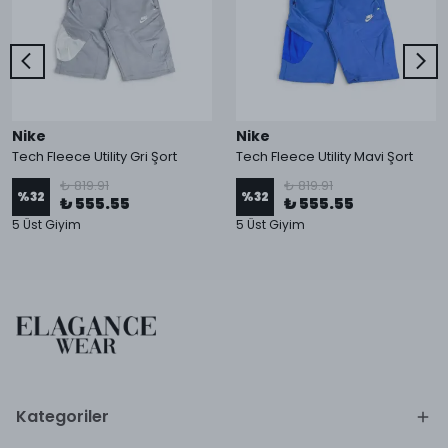
Nike
Nike
Tech Fleece Utility Gri Şort
Tech Fleece Utility Mavi Şort
₺ 819.91
₺ 819.91
%
32
%
32
₺ 555.55
₺ 555.55
5 Üst Giyim
5 Üst Giyim
Kategoriler