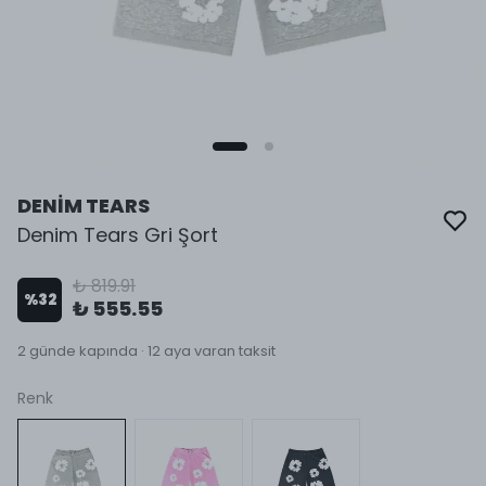
DENİM TEARS
Denim Tears Gri Şort
₺ 819.91
%
32
₺ 555.55
2 günde kapında · 12 aya varan taksit
Renk