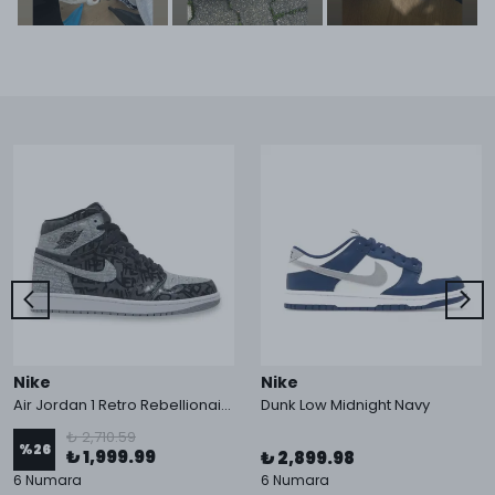
Nike
Nike
Air Jordan 1 Retro Rebellionaire
Dunk Low Midnight Navy
₺ 2,710.59
%
26
₺ 1,999.99
₺ 2,899.98
6 Numara
6 Numara