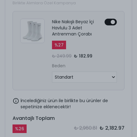
Birlikte Alımlara Özel Kampanya
Nike Nakışlı Beyaz İçi
Havlulu 3 Adet
Antrenman Çorabı
%
27
₺ 249.99
₺ 182.99
Beden
İncelediğiniz ürün ile birlikte bu ürünler de
sepetinize eklenecektir!
Avantajlı Toplam
₺ 2,960.81
₺ 2,182.97
%
26