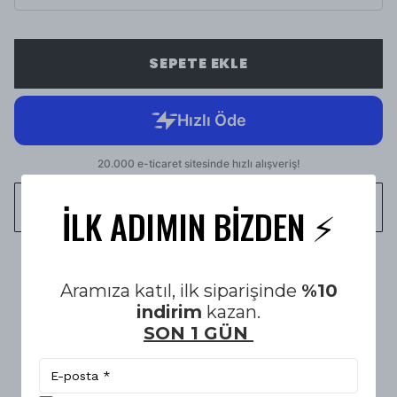
SEPETE EKLE
WHATSAPP
İLK ADIMIN BİZDEN ⚡️
1500 TL üzeri Ücretsiz Kargo
Aramıza katıl, ilk siparişinde
%10
indirim
kazan.
SON 1 GÜN
14 Gün KOŞULSUZ İADE & DEĞİŞİM