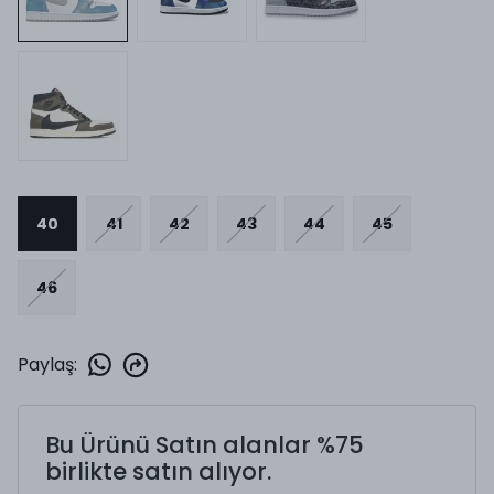
40
41
42
43
44
45
46
Paylaş
:
Bu Ürünü Satın alanlar %75
birlikte satın alıyor.