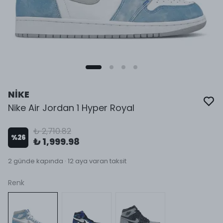
NİKE
Nike Air Jordan 1 Hyper Royal
₺ 2,710.82
%
26
₺ 1,999.98
2 günde kapında · 12 aya varan taksit
Renk