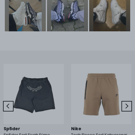
Sp5der
Nike
Sp5der Şort Siyah Füme
Tech Fleece Şort Kahverengi 2024 HQ