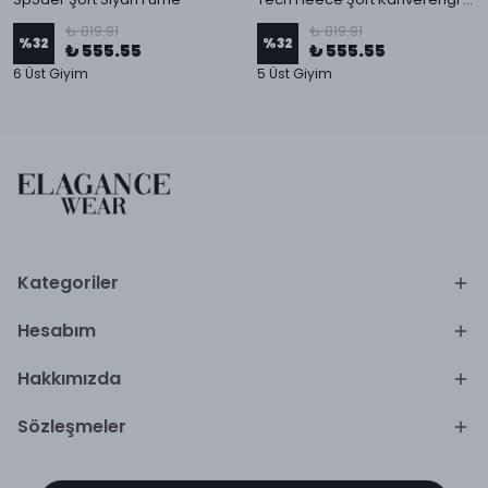
₺ 819.91
₺ 819.91
%
32
%
32
₺ 555.55
₺ 555.55
6 Üst Giyim
5 Üst Giyim
Kategoriler
Hesabım
Hakkımızda
Sözleşmeler