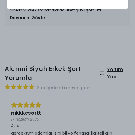
Dayanıklılık ve Bakım
Nike’ın yüksek standartlarda ürettiği bu şort, uzu
Devamını Göster
Alumni Siyah Erkek Şort
Yorum
Yap
Yorumlar
2 değerlendirmeye göre
nikkkesortt
17 Haziran 2026
Ali
A.
gercektwn adamlar isini biliyo fenasal kaliteli alın