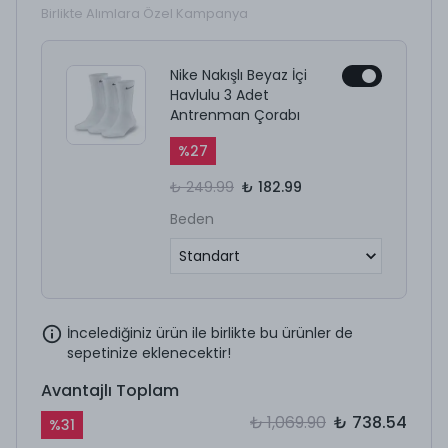
Birlikte Alımlara Özel Kampanya
Nike Nakışlı Beyaz İçi
Havlulu 3 Adet
Antrenman Çorabı
%
27
₺ 249.99
₺ 182.99
Beden
İncelediğiniz ürün ile birlikte bu ürünler de
sepetinize eklenecektir!
Avantajlı Toplam
₺ 1,069.90
₺ 738.54
%
31