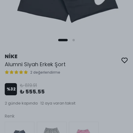
NİKE
Alumni Siyah Erkek Şort
2 değerlendirme
₺ 819.91
%
32
₺ 555.55
2 günde kapında · 12 aya varan taksit
Renk