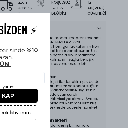
üzeri
KOŞULSUZ
İLE
Ücretsiz
İADE &
ALIŞVERİŞ
Kargo
DEĞİŞİM
GÜVENLİĞİ
BİZDEN ⚡️
Ürün Açıklaması
Nike’ın P-6000 Green White modeli, modern tasarımı
ve yüksek performans özellikleri ile dikkat
çekmektedir. Bu ayakkabı, hem günlük kullanım hem
siparişinde
%10
de spor aktiviteleri için ideal bir seçenek sunar. Üst
yüzeyde kullanılan hafif ve nefes alabilir malzeme,
azan.
ayakların gün boyu serin kalmasını sağlarken, şık
GÜN
yeşil ve beyaz renk kombinasyonu estetik bir
görünüm sunar.
Performans ve Konfor
P-6000, yastıklama teknolojisi ile donatılmıştır, bu da
her adımda mükemmel bir destek ve konfor sağlar.
ediyorum
Ayakkabının iç yapısı, ayak anatomisine uygun bir
tasarıma sahiptir, bu sayede uzun süreli
İ KAP
kullanımlarda bile rahatsızlık hissi yaratmaz. Ayrıca,
kaymaz taban yapısı, zeminle mükemmel bir tutuş
sağlar, böylece çeşitli yüzeylerde güvenle hareket
edebilirsiniz.
ek İstiyorum
Çeşitli Numara Seçenekleri
Bu model, 40’dan 45’e kadar geniş bir numara