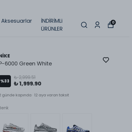
Aksesuarlar
İNDİRİMLi
0
ÜRÜNLER
NİKE
P-6000 Green White
₺ 2,999.51
%
33
₺ 1,999.90
2 günde kapında · 12 aya varan taksit
Renk