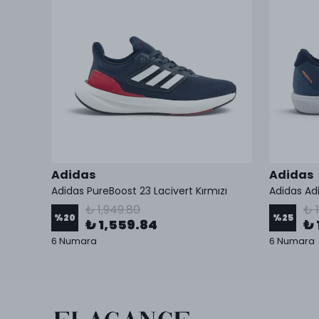
Adidas
Adidas
Adidas PureBoost 23 Lacivert Kırmızı
Adidas Adi
₺ 1,949.80
₺ 
%
20
%
25
₺ 1,559.84
₺ 
6 Numara
6 Numara