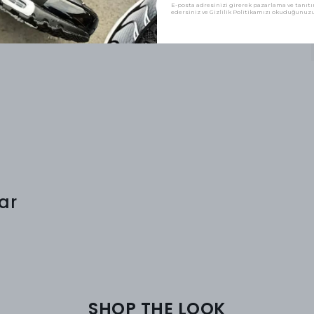
E-posta adresinizi girerek pazarlama ve tanıtım
edersiniz ve Gizlilik Politikamızı okuduğunuzu 
ar
SHOP THE LOOK