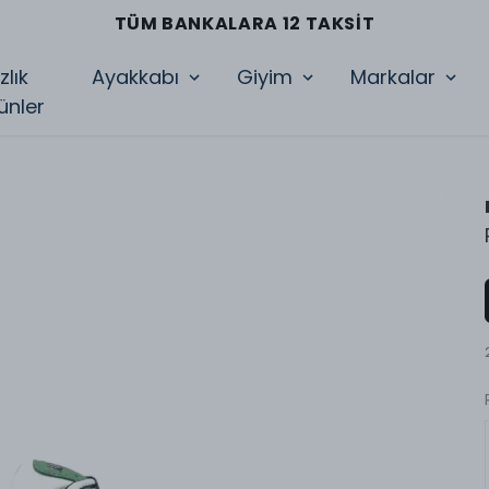
2 İŞ GÜNÜNDE KARGOYA TESLIM
zlık
Ayakkabı
Giyim
Markalar
ünler