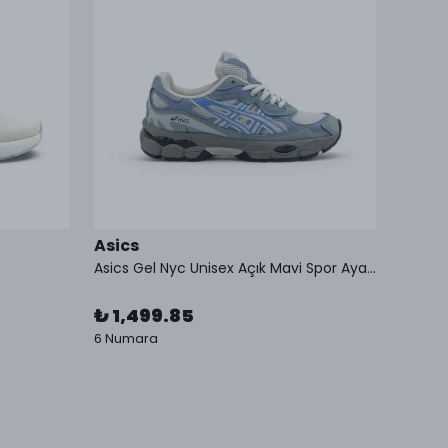
Asics
Asics
Asics Gel Nyc Unisex Açık Mavi Spor Ayakkabı
Asics 
₺ 1,499.85
₺ 2,
6 Numara
6 Numa