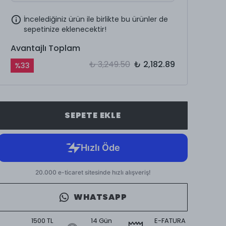
İncelediğiniz ürün ile birlikte bu ürünler de
sepetinize eklenecektir!
Avantajlı Toplam
₺ 3,249.50
₺ 2,182.89
%
33
SEPETE EKLE
WHATSAPP
1500 TL
14 Gün
E-FATURA