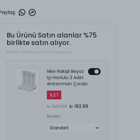
Paylaş
:
Bu Ürünü Satın alanlar %75
birlikte satın alıyor.
Birlikte Alımlara Özel Kampanya
Nike Nakışlı Beyaz
İçi Havlulu 3 Adet
Antrenman Çorabı
%
27
₺ 249.99
₺ 182.99
Beden