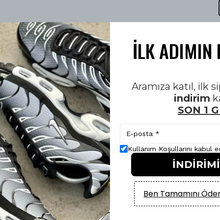
İLK ADIMIN 
Aramıza katıl, ilk 
indirim
k
SON 1 
Kullanım Koşullarını kabul 
İNDİRİM
Ben Tamamını Ödem