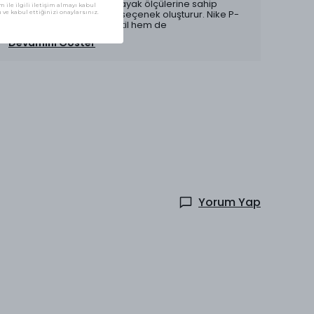
yelpazesi sunarak, farklı ayak ölçülerine sahip
 ile ilgili iletişim almayı kabul
kullanıcılar için uygun bir seçenek oluşturur. Nike P-
ve kabul ettiğinizi onaylarsınız.
6000 Green White, hem stil hem de
Devamını Göster
Yorum Yap