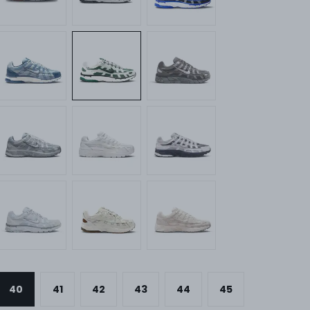
40
41
42
43
44
45