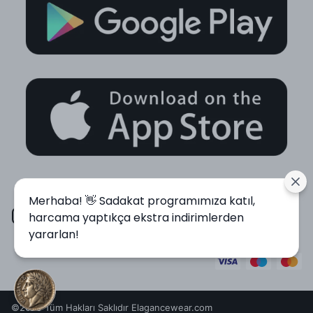
Merhaba! 👋 Sadakat programımıza katıl,
harcama yaptıkça ekstra indirimlerden
yararlan!
©2020 Tüm Hakları Saklıdır Elagancewear.com