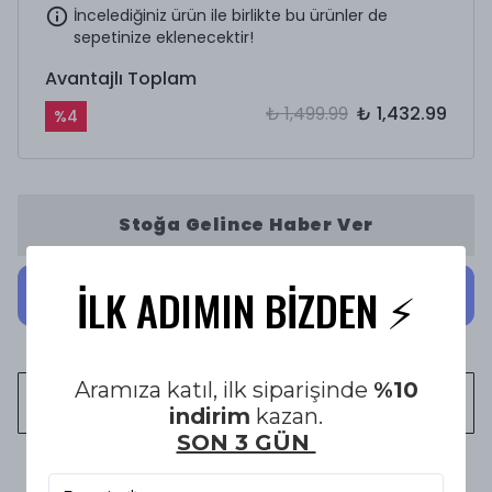
İncelediğiniz ürün ile birlikte bu ürünler de
sepetinize eklenecektir!
Avantajlı Toplam
₺ 1,499.99
₺ 1,432.99
%
4
Stoğa Gelince Haber Ver
İLK ADIMIN BİZDEN ⚡️
Aramıza katıl, ilk siparişinde
%10
WHATSAPP
indirim
kazan.
SON 3 GÜN
1500 TL üzeri Ücretsiz Kargo