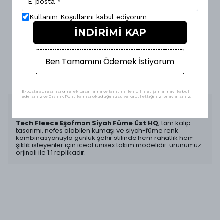
Kullanım Koşullarını kabul ediyorum
İNDİRİMİ KAP
14 Gün KOŞULSUZ İADE & DEĞİŞİM
Ben Tamamını Ödemek İstiyorum
E-FATURA İLE ALIŞVERİŞ GÜVENLİĞİ
E-posta adresinizi girerek pazarlama ve tanıtım ile ilgili iletişim almayı kabul
edersiniz ve Gizlilik Politikamızı okuduğunuzu ve kabul ettiğinizi onaylarsınız.
Ürün Açıklaması
Tech Fleece Eşofman Siyah Füme Üst HQ
, tam kalıp
tasarımı, nefes alabilen kumaşı ve siyah-füme renk
kombinasyonuyla günlük şehir stilinde hem rahatlık hem
şıklık isteyenler için ideal unisex takım modelidir. ürünümüz
orjinali ile 1:1 replikadır.