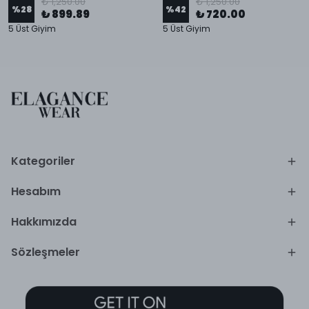
₺ 1,250.00
₺ 1,250.00
%
28
%
42
₺ 899.89
₺ 720.00
5 Üst Giyim
5 Üst Giyim
Kategoriler
Hesabım
Hakkımızda
Sözleşmeler