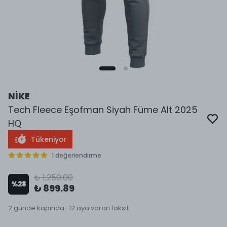
NİKE
Tech Fleece Eşofman Siyah Füme Alt 2025
HQ
Tükeniyor
1 değerlendirme
₺ 1,250.00
%
28
₺ 899.89
2 günde kapında · 12 aya varan taksit