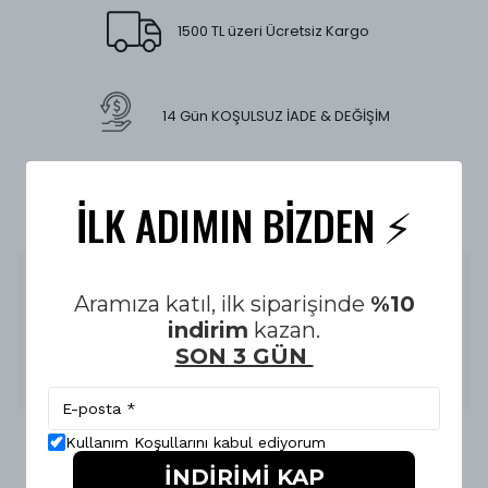
1500 TL üzeri Ücretsiz Kargo
14 Gün KOŞULSUZ İADE & DEĞİŞİM
E-FATURA İLE ALIŞVERİŞ GÜVENLİĞİ
İLK ADIMIN BİZDEN ⚡️
Ürün Açıklaması
Aramıza katıl, ilk siparişinde
%10
Tech Fleece Eşofman Siyah Füme Alt HQ
, tam kalıp
indirim
kazan.
tasarımı, nefes alabilen kumaşı ve siyah-füme renk
kombinasyonuyla günlük şehir stilinde hem rahatlık hem
SON 3 GÜN
şıklık isteyenler için ideal unisex takım modelidir. ürünümüz
orjinali ile 1:1 replikadır.
Kullanım Koşullarını kabul ediyorum
İNDİRİMİ KAP