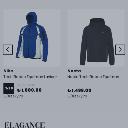
Nike
Nocta
Tech Fleece Eşofman Lavicert Üst 2026 HQ
Nocta Tech Fleece Eşofman Siyah Üst
₺ 1,250.00
%
20
₺ 1,000.00
₺ 1,499.00
5 Üst Giyim
5 Üst Giyim