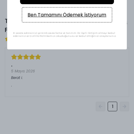
Ben Tamamını Ödemek İstiyorum
Tech Fleece Eşofman Siyah
Yorum
Yap
Füme Alt 2025 HQ
Yorumlar
E-posta adresinizi girerek pazarlama ve tanıtım ile ilgili iletişim almayı kabul
edersiniz ve Gizlilik Politikamızı okuduğunuzu ve kabul ettiğinizi onaylarsınız.
1 değerlendirmeye göre
.
5 Mayıs 2026
Berat
i.
.
1