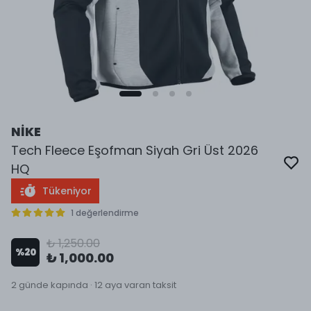
NİKE
Tech Fleece Eşofman Siyah Gri Üst 2026
HQ
Tükeniyor
1 değerlendirme
₺ 1,250.00
%
20
₺ 1,000.00
2 günde kapında · 12 aya varan taksit