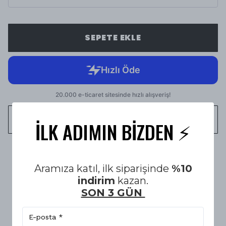
SEPETE EKLE
WHATSAPP
İLK ADIMIN BİZDEN ⚡️
1500 TL üzeri Ücretsiz Kargo
Aramıza katıl, ilk siparişinde
%10
indirim
kazan.
SON 3 GÜN
14 Gün KOŞULSUZ İADE & DEĞİŞİM