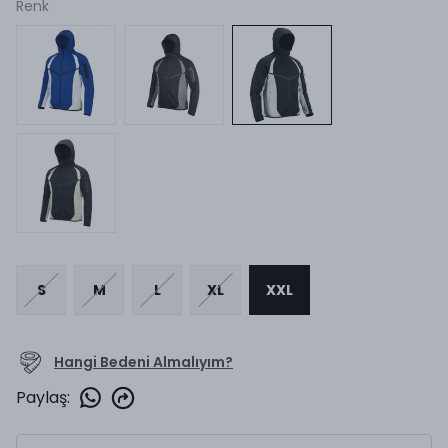
Renk
S
M
L
XL
XXL
Hangi Bedeni Almalıyım?
Paylaş
: