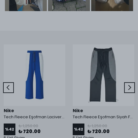
Nike
Nike
Tech Fleece Eşofman Lacivert Alt 2026 HQ
Tech Fleece Eşofman Siyah Füme Alt 2026 HQ
₺ 1,250.00
₺ 1,250.00
%
42
%
42
₺ 720.00
₺ 720.00
5 Üst Giyim
5 Üst Giyim