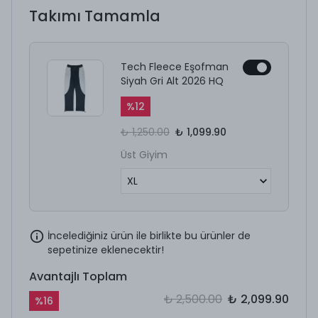
Takımı Tamamla
Tech Fleece Eşofman
Siyah Gri Alt 2026 HQ
%
12
₺ 1,250.00
₺ 1,099.90
Üst Giyim
İncelediğiniz ürün ile birlikte bu ürünler de
sepetinize eklenecektir!
Avantajlı Toplam
₺ 2,500.00
₺ 2,099.90
%
16