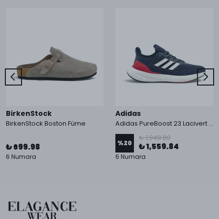
BirkenStock
Adidas
BirkenStock Boston Füme
Adidas PureBoost 23 Lacivert Kırmızı
₺ 1,949.80
%
20
₺ 1,559.84
₺ 699.98
6 Numara
6 Numara