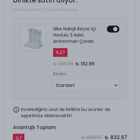
birlikte satın alıyor.
Birlikte Alımlara Özel Kampanya
Nike Nakışlı Beyaz İçi
Havlulu 3 Adet
Antrenman Çorabı
%
27
₺ 249.99
₺ 182.99
Beden
İncelediğiniz ürün ile birlikte bu ürünler de
sepetinize eklenecektir!
Avantajlı Toplam
₺ 899.97
₺ 832.97
%
7