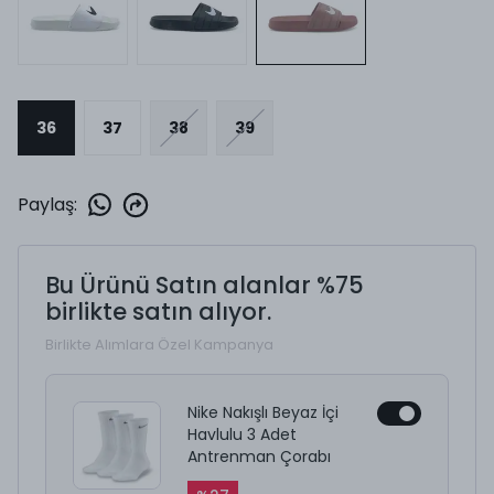
36
37
38
39
Paylaş
:
Bu Ürünü Satın alanlar %75
birlikte satın alıyor.
Birlikte Alımlara Özel Kampanya
Nike Nakışlı Beyaz İçi
Havlulu 3 Adet
Antrenman Çorabı