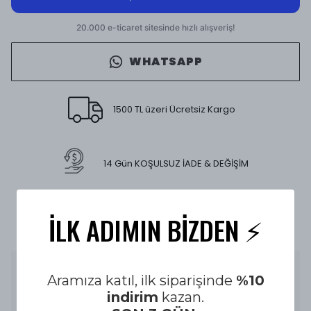
WHATSAPP
1500 TL üzeri Ücretsiz Kargo
14 Gün KOŞULSUZ İADE & DEĞİŞİM
İLK ADIMIN BİZDEN ⚡️
E-FATURA İLE ALIŞVERİŞ GÜVENLİĞİ
Ürün Açıklaması
Aramıza katıl, ilk siparişinde
%10
indirim
kazan.