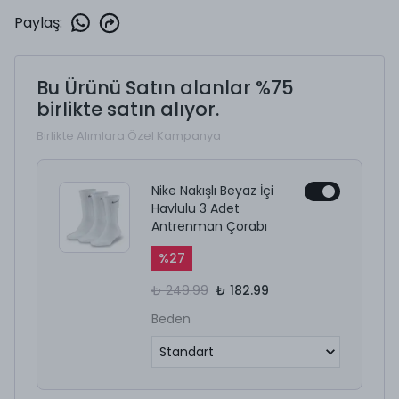
Paylaş
:
Bu Ürünü Satın alanlar %75
birlikte satın alıyor.
Birlikte Alımlara Özel Kampanya
Nike Nakışlı Beyaz İçi
Havlulu 3 Adet
Antrenman Çorabı
%
27
₺ 249.99
₺ 182.99
Beden