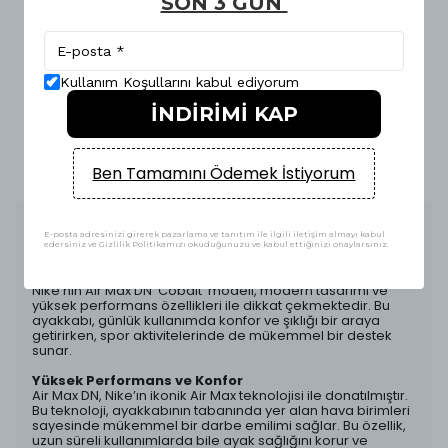
SON 3 GÜN
14 Gün KOŞULSUZ İADE & DEĞİŞİM
Kullanım Koşullarını kabul ediyorum
İNDİRİMİ KAP
E-FATURA İLE ALIŞVERİŞ GÜVENLİĞİ
Ben Tamamını Ödemek İstiyorum
Ürün Açıklaması
E-posta adresinizi girerek pazarlama ve tanıtım ile ilgili iletişim almayı kabul
edersiniz ve Gizlilik Politikamızı okuduğunuzu ve kabul ettiğinizi onaylarsınız.
Nike Air Max DN ‘Cobalt’
Nike’nin Air Max DN ‘Cobalt’ modeli, modern tasarımı ve
yüksek performans özellikleri ile dikkat çekmektedir. Bu
ayakkabı, günlük kullanımda konfor ve şıklığı bir araya
getirirken, spor aktivitelerinde de mükemmel bir destek
sunar.
Yüksek Performans ve Konfor
Air Max DN, Nike’ın ikonik Air Max teknolojisi ile donatılmıştır.
Bu teknoloji, ayakkabının tabanında yer alan hava birimleri
sayesinde mükemmel bir darbe emilimi sağlar. Bu özellik,
uzun süreli kullanımlarda bile ayak sağlığını korur ve