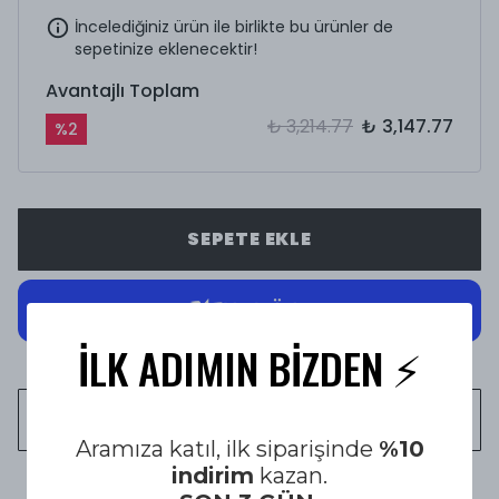
İncelediğiniz ürün ile birlikte bu ürünler de
sepetinize eklenecektir!
Avantajlı Toplam
₺ 3,214.77
₺ 3,147.77
%
2
SEPETE EKLE
İLK ADIMIN BİZDEN ⚡️
WHATSAPP
Aramıza katıl, ilk siparişinde
%10
indirim
kazan.
1500 TL üzeri Ücretsiz Kargo