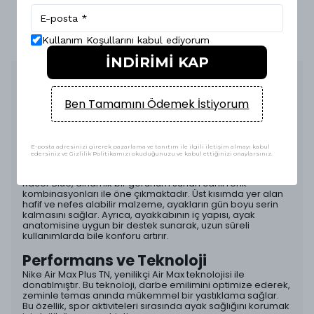
E-FATURA İLE ALIŞVERİŞ GÜVENLİĞİ
Kullanım Koşullarını kabul ediyorum
İNDİRİMİ KAP
Ürün Açıklaması
Ben Tamamını Ödemek İstiyorum
Nike Air Max Plus TN “
Racer Blue
” modeli, ikonik tasarımı ve
üstün performans özellikleri ile dikkat çekmektedir. Bu
ayakkabılar, spor ve günlük kullanım için mükemmel bir
denge sunarak, hem şıklığı hem de konforu bir araya
getirir.
E-posta adresinizi girerek pazarlama ve tanıtım ile ilgili iletişim almayı kabul
edersiniz ve Gizlilik Politikamızı okuduğunuzu ve kabul ettiğinizi onaylarsınız.
Tasarım ve Konfor
Racer Blue, dinamik bir görünüm sunan canlı renk
kombinasyonları ile öne çıkmaktadır. Üst kısımda yer alan
hafif ve nefes alabilir malzeme, ayakların gün boyu serin
kalmasını sağlar. Ayrıca, ayakkabının iç yapısı, ayak
anatomisine uygun bir destek sunarak, uzun süreli
kullanımlarda bile konforu artırır.
Performans ve Teknoloji
Nike Air Max Plus TN, yenilikçi Air Max teknolojisi ile
donatılmıştır. Bu teknoloji, darbe emilimini optimize ederek,
zeminle temas anında mükemmel bir yastıklama sağlar.
Bu özellik, spor aktiviteleri sırasında ayak sağlığını korumak