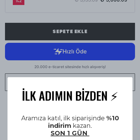
%
2
SEPETE EKLE
WHATSAPP
İLK ADIMIN BİZDEN ⚡️
1500 TL üzeri Ücretsiz Kargo
Aramıza katıl, ilk siparişinde
%10
indirim
kazan.
14 Gün KOŞULSUZ İADE & DEĞİŞİM
SON 1 GÜN