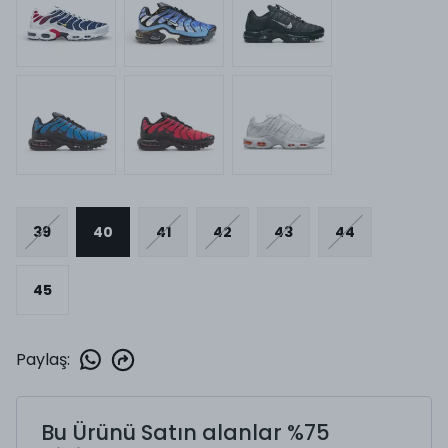
39
40
41
42
43
44
45
Paylaş
:
Bu Ürünü Satın alanlar %75