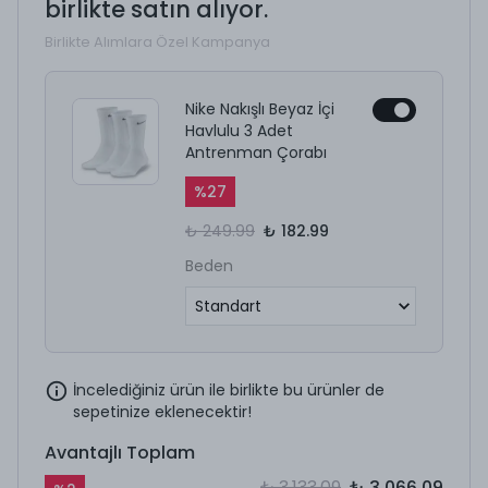
birlikte satın alıyor.
Birlikte Alımlara Özel Kampanya
Nike Nakışlı Beyaz İçi
Havlulu 3 Adet
Antrenman Çorabı
%
27
₺ 249.99
₺ 182.99
Beden
İncelediğiniz ürün ile birlikte bu ürünler de
sepetinize eklenecektir!
Avantajlı Toplam
₺ 3,133.09
₺ 3,066.09