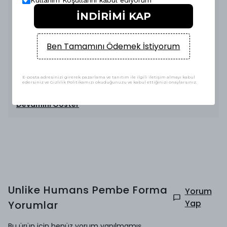
seçeceğinizi belirlerken, vücut ölçülerinizi dikkate alarak
en uygun fit’i bulabilirsiniz.
İNDİRİMİ KAP
Kalite ve Konfor
Yüksek kaliteli kumaş yapısı, terletmeyen ve hafif bir
Ben Tamamını Ödemek İstiyorum
dokuya sahip olmasıyla dikkat çeker. Bu özellik, yaz
sıcaklarında bile rahat bir kullanım sağlar. Ayrıca, şık
pembe rengi ile kombinlenebilirliği artırarak, farklı stillerle
uyumlu hale getirir.
E-posta adresinizi girerek pazarlama ve tanıtım ile ilgili iletişim almayı kabul
edersiniz ve Gizlilik Politikamızı okuduğunuzu ve kabul ettiğinizi onaylarsınız.
Fonksiyonel Tasarım
Devamını Göster
Unlike Humans Pembe Forma
Yorum
Yap
Yorumlar
Bu ürün için henüz yorum yapılmamış.