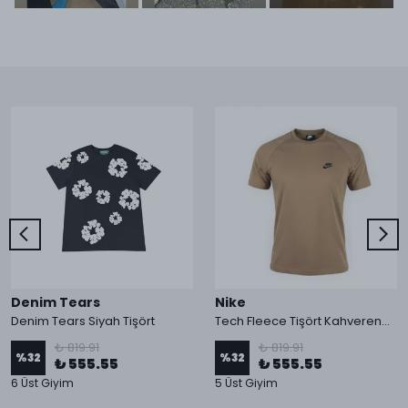
Denim Tears
Nike
Denim Tears Siyah Tişört
Tech Fleece Tişört Kahverengi 2024 HQ
₺ 819.91
₺ 819.91
%
32
%
32
₺ 555.55
₺ 555.55
6 Üst Giyim
5 Üst Giyim