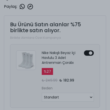
Paylaş
:
Bu Ürünü Satın alanlar %75
birlikte satın alıyor.
Birlikte Alımlara Özel Kampanya
Nike Nakışlı Beyaz İçi
Havlulu 3 Adet
Antrenman Çorabı
%
27
₺ 249.99
₺ 182.99
Beden