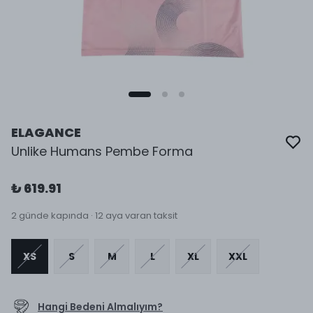
ELAGANCE
Unlike Humans Pembe Forma
₺ 619.91
2 günde kapında · 12 aya varan taksit
XS
S
M
L
XL
XXL
Hangi Bedeni Almalıyım?