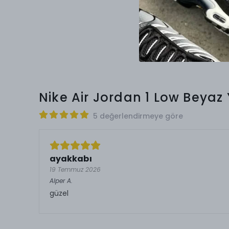
Nike Air Jordan 1 Low Beyaz
5 değerlendirmeye göre
ayakkabı
19 Temmuz 2026
Alper
A.
güzel