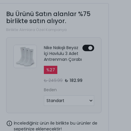
Bu Ürünü Satın alanlar %75
birlikte satın alıyor.
Birlikte Alımlara Özel Kampanya
Nike Nakışlı Beyaz
İçi Havlulu 3 Adet
Antrenman Çorabı
%
27
₺ 249.99
₺ 182.99
Beden
İncelediğiniz ürün ile birlikte bu ürünler de
sepetinize eklenecektir!