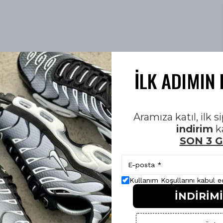
İLK ADIMIN 
Aramıza katıl, ilk 
indirim
k
SON 3 
Kullanım Koşullarını kabul 
İNDİRİM