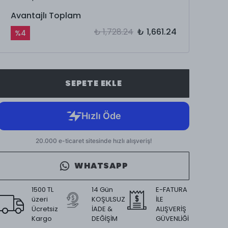
Avantajlı Toplam
₺ 1,728.24
₺ 1,661.24
%
4
SEPETE EKLE
WHATSAPP
1500 TL
14 Gün
E-FATURA
üzeri
KOŞULSUZ
İLE
Ücretsiz
İADE &
ALIŞVERİŞ
Kargo
DEĞİŞİM
GÜVENLİĞİ