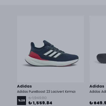
Adidas
Adidas
Adidas PureBoost 23 Lacivert Kırmızı
Adidas Adi
₺ 1,949.80
%
20
₺ 1,559.84
₺ 649.