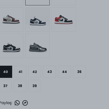
40
41
42
43
44
36
37
38
39
Paylaş
: