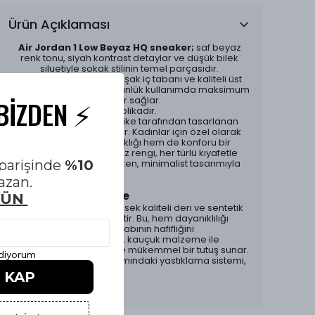
Ürün Açıklaması
Air Jordan 1 Low Beyaz HQ sneaker;
saf beyaz
renk tonu, siyah kontrast detaylar ve düşük bilek
siluetiyle sokak stilinin temel parçasıdır.
Tam kalıplı yapısı, yumuşak iç tabanı ve kaliteli üst
malzemesi sayesinde günlük kullanımda maksimum
konfor sağlar.
BİZDEN ⚡️
ürünümüz orjinali ile 1:1 replikadır.
Jordan 1 Low Beyaz HQ, Nike tarafından tasarlanan
ikonik bir spor ayakkabıdır. Kadınlar için özel olarak
üretilen bu model, hem şıklığı hem de konforu bir
arada sunmaktadır. Beyaz rengi, her türlü kıyafetle
siparişinde
mükemmel uyum sağlarken, minimalist tasarımıyla
%10
dikkat çekmektedir.
azan.
Tasarım ve Malzeme
GÜN
Ayakkabının üst kısmı, yüksek kaliteli deri ve sentetik
malzemelerden üretilmiştir. Bu, hem dayanıklılığı
artırmakta hem de ayakkabının hafifliğini
sağlamaktadır. Dış taban, kauçuk malzeme ile
tasarlanmış olup, zeminle mükemmel bir tutuş sunar.
ediyorum
Ayrıca, ayakkabının iç kısmındaki yastıklama sistemi,
uzun süreli
İ KAP
Devamını Göster