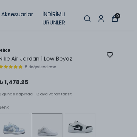
Aksesuarlar
İNDİRİMLi
0
ÜRÜNLER
NİKE
Nike Air Jordan 1 Low Beyaz
5 değerlendirme
₺ 1,478.25
2 günde kapında · 12 aya varan taksit
Renk