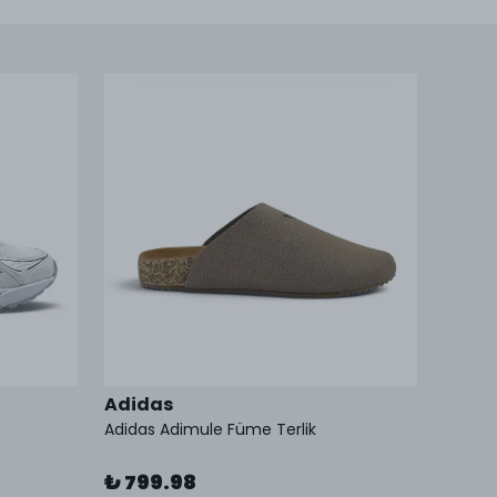
Adidas
Asics
Adidas Adimule Füme Terlik
Asics 
₺ 799.98
₺ 2,