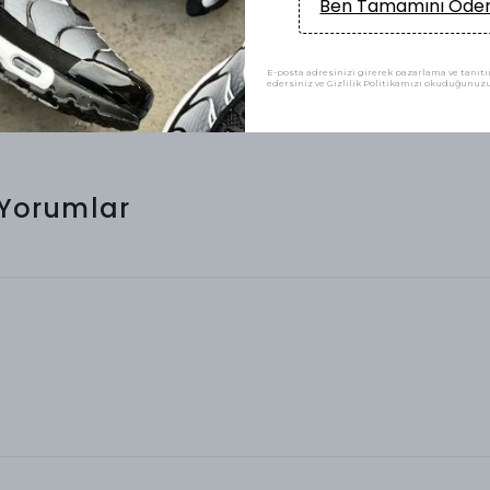
Ben Tamamını Ödem
E-posta adresinizi girerek pazarlama ve tanıtım
edersiniz ve Gizlilik Politikamızı okuduğunuzu 
Yorumlar