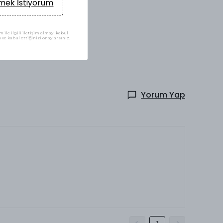
ek İstiyorum
 ile ilgili iletişim almayı kabul
ve kabul ettiğinizi onaylarsınız.
Yorum Yap