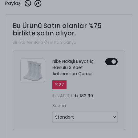
Paylaş
:
Bu Ürünü Satın alanlar %75
birlikte satın alıyor.
Birlikte Alımlara Özel Kampanya
Nike Nakışlı Beyaz İçi
Havlulu 3 Adet
Antrenman Çorabı
%
27
₺ 249.99
₺ 182.99
Beden