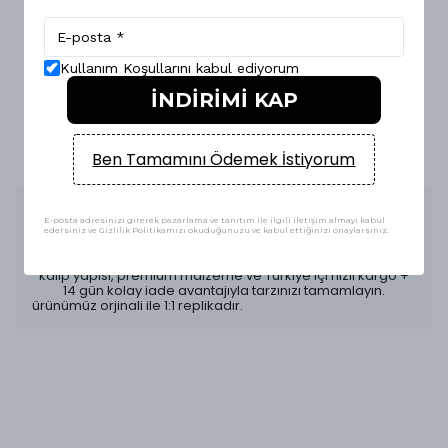
14 Gün KOŞULSUZ İADE & DEĞİŞİM
Kullanım Koşullarını kabul ediyorum
İNDİRİMİ KAP
E-FATURA İLE ALIŞVERİŞ GÜVENLİĞİ
Ben Tamamını Ödemek İstiyorum
Ürün Açıklaması
E-posta adresinizi girerek pazarlama ve tanıtım ile ilgili iletişim almayı kabul
edersiniz ve Gizlilik Politikamızı okuduğunuzu ve kabul ettiğinizi onaylarsınız.
Air Jordan 1 Low Beyaz Siyah HQ
; saf beyaz gövdesi ve
siyah detaylarla şehir stilinde güçlü bir duruş sunar. Tam
kalıp yapısı, premium malzeme ve Türkiye içi hızlı kargo +
14 gün kolay iade avantajıyla tarzınızı tamamlayın.
ürünümüz orjinali ile 1:1 replikadır.