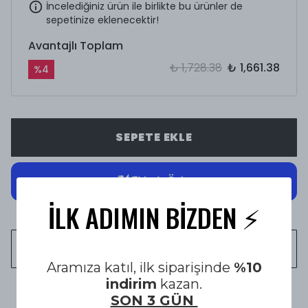
İncelediğiniz ürün ile birlikte bu ürünler de
sepetinize eklenecektir!
Avantajlı Toplam
₺ 1,728.38
₺ 1,661.38
%
4
SEPETE EKLE
İLK ADIMIN BİZDEN ⚡️
WHATSAPP
Aramıza katıl, ilk siparişinde
%10
indirim
kazan.
1500 TL üzeri Ücretsiz Kargo
SON 3 GÜN