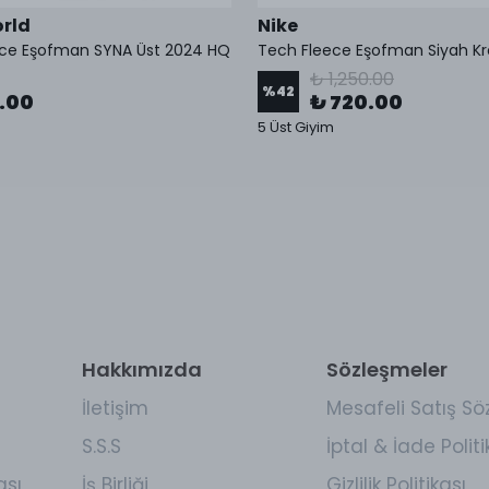
rld
Nike
ece Eşofman SYNA Üst 2024 HQ
₺ 1,250.00
%
42
9.00
₺ 720.00
5 Üst Giyim
Hakkımızda
Sözleşmeler
İletişim
Mesafeli Satış Sö
S.S.S
İptal & İade Politi
ası
İş Birliği
Gizlilik Politikası