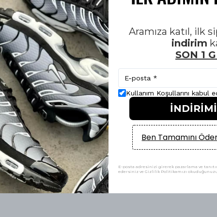
Aramıza katıl, ilk 
indirim
k
SON 1 
Kullanım Koşullarını kabul 
İNDİRİM
Ben Tamamını Ödem
rt Üst 2026 HQ
Yorumlar
E-posta adresinizi girerek pazarlama ve tanıtım
edersiniz ve Gizlilik Politikamızı okuduğunuzu 