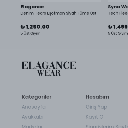
Elagance
Syna Wo
Tech Fleece Eşofman Lacivert Alt 2025 HQ
Denim Tears Eşofman Siyah Füme Üst
Tech Fle
₺ 1,250.00
₺ 1,49
5 Üst Giyim
5 Üst Giyim
Kategoriler
Hesabım
Anasayfa
Giriş Yap
Ayakkabı
Kayıt Ol
Markalar
Siparişlerim Sayf