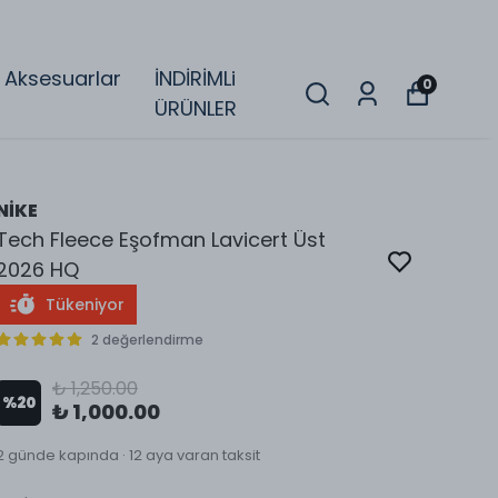
Aksesuarlar
İNDİRİMLi
0
ÜRÜNLER
NİKE
Tech Fleece Eşofman Lavicert Üst
2026 HQ
Tükeniyor
2 değerlendirme
₺ 1,250.00
%
20
₺ 1,000.00
2 günde kapında · 12 aya varan taksit