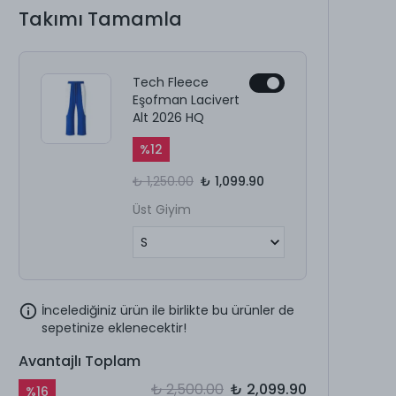
Takımı Tamamla
Tech Fleece
Eşofman Lacivert
Alt 2026 HQ
%
12
₺ 1,250.00
₺ 1,099.90
Üst Giyim
İncelediğiniz ürün ile birlikte bu ürünler de
sepetinize eklenecektir!
Avantajlı Toplam
₺ 2,500.00
₺ 2,099.90
%
16