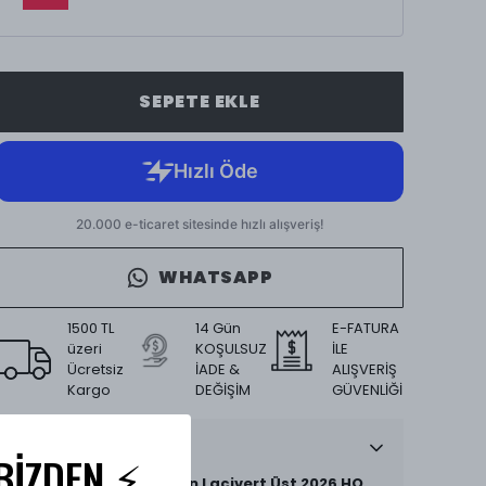
SEPETE EKLE
WHATSAPP
1500 TL
14 Gün
E-FATURA
üzeri
KOŞULSUZ
İLE
Ücretsiz
İADE &
ALIŞVERİŞ
Kargo
DEĞİŞİM
GÜVENLİĞİ
Ürün Açıklaması
BİZDEN ⚡️
Tech Fleece Eşofman Lacivert Üst 2026 HQ
,