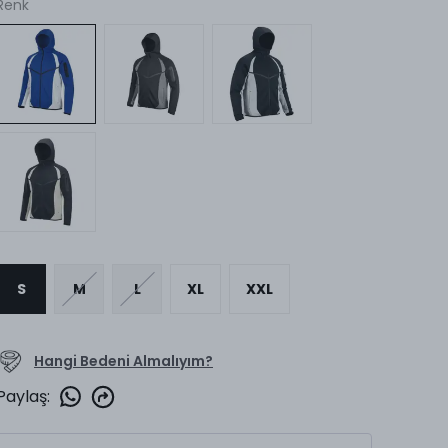
Renk
S
M
L
XL
XXL
Hangi Bedeni Almalıyım?
Paylaş
: